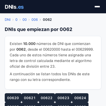
Saltar
DNIs
.es
al
contenido
DNI
0
00
006
0062
DNIs que empiezan por 0062
Existen
10.000
números de DNI que comienzan
por
0062
, desde el 00620000 hasta el 00629999.
Cada uno de estos números tiene asignada una
letra de control calculada mediante el algoritmo
oficial de división entre 23.
A continuación se listan todos los DNIs de este
rango con su letra correspondiente.
00620
00621
00622
00623
00624