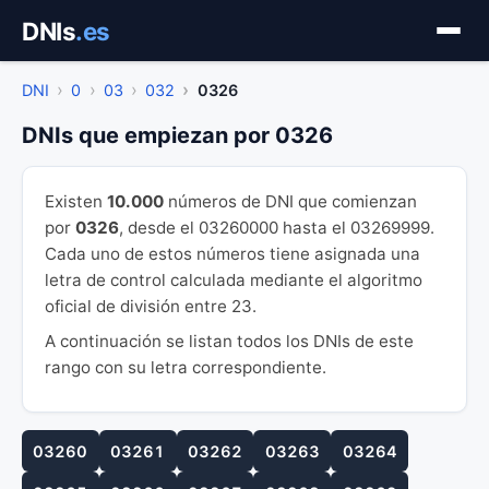
Saltar
DNIs
.es
al
contenido
DNI
0
03
032
0326
DNIs que empiezan por 0326
Existen
10.000
números de DNI que comienzan
por
0326
, desde el 03260000 hasta el 03269999.
Cada uno de estos números tiene asignada una
letra de control calculada mediante el algoritmo
oficial de división entre 23.
A continuación se listan todos los DNIs de este
rango con su letra correspondiente.
03260
03261
03262
03263
03264