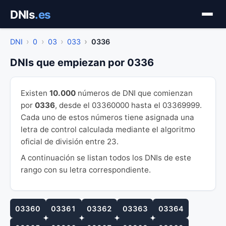
Saltar
DNIs
.es
al
contenido
DNI
0
03
033
0336
DNIs que empiezan por 0336
Existen
10.000
números de DNI que comienzan
por
0336
, desde el 03360000 hasta el 03369999.
Cada uno de estos números tiene asignada una
letra de control calculada mediante el algoritmo
oficial de división entre 23.
A continuación se listan todos los DNIs de este
rango con su letra correspondiente.
03360
03361
03362
03363
03364