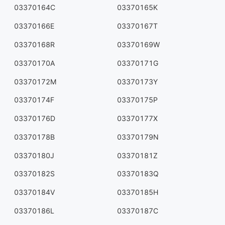
03370164C
03370165K
03370166E
03370167T
03370168R
03370169W
03370170A
03370171G
03370172M
03370173Y
03370174F
03370175P
03370176D
03370177X
03370178B
03370179N
03370180J
03370181Z
03370182S
03370183Q
03370184V
03370185H
03370186L
03370187C