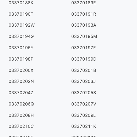
03370188K
03370189E
03370190T
03370191R
03370192W
03370193A
03370194G
03370195M
03370196Y
03370197F
03370198P
03370199D
03370200X
03370201B
03370202N
03370203J
03370204Z
03370205S
03370206Q
03370207V
03370208H
03370209L
03370210C
03370211K