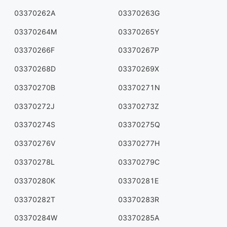
03370262A
03370263G
03370264M
03370265Y
03370266F
03370267P
03370268D
03370269X
03370270B
03370271N
03370272J
03370273Z
03370274S
03370275Q
03370276V
03370277H
03370278L
03370279C
03370280K
03370281E
03370282T
03370283R
03370284W
03370285A