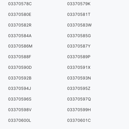
03370578C
03370579K
03370580E
03370581T
03370582R
03370583W
03370584A
03370585G
03370586M
03370587Y
03370588F
03370589P
03370590D
03370591X
03370592B
03370593N
03370594J
03370595Z
03370596S
03370597Q
03370598V
03370599H
03370600L
03370601C