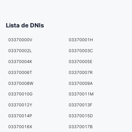
Lista de DNIs
03370000V
03370001H
03370002L
03370003C
03370004K
03370005E
03370006T
03370007R
03370008W
03370009A
03370010G
03370011M
03370012Y
03370013F
03370014P
03370015D
03370016X
03370017B