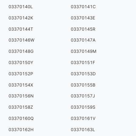
03370140L
03370141C
03370142K
03370143E
03370144T
03370145R
03370146W
03370147A
03370148G
03370149M
03370150Y
03370151F
03370152P
03370153D
03370154X
03370155B
03370156N
03370157J
03370158Z
03370159S
03370160Q
03370161V
03370162H
03370163L