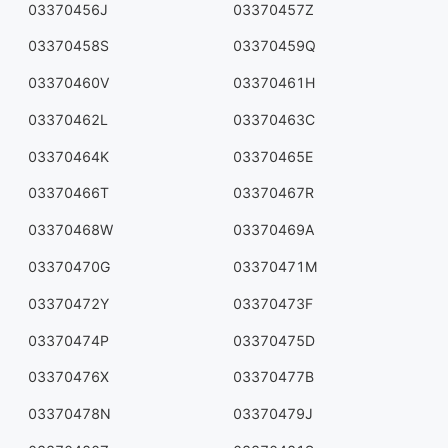
03370456J
03370457Z
03370458S
03370459Q
03370460V
03370461H
03370462L
03370463C
03370464K
03370465E
03370466T
03370467R
03370468W
03370469A
03370470G
03370471M
03370472Y
03370473F
03370474P
03370475D
03370476X
03370477B
03370478N
03370479J