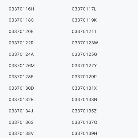
03370116H
03370117L
03370118C
03370119K
03370120E
03370121T
03370122R
03370123W
03370124A
03370125G
03370126M
03370127Y
03370128F
03370129P
03370130D
03370131X
03370132B
03370133N
03370134J
03370135Z
03370136S
03370137Q
03370138V
03370139H