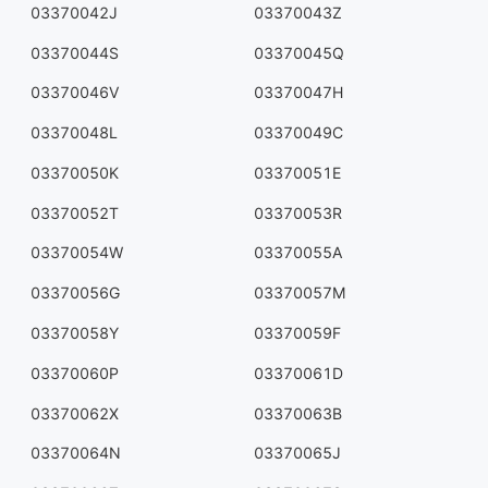
03370042J
03370043Z
03370044S
03370045Q
03370046V
03370047H
03370048L
03370049C
03370050K
03370051E
03370052T
03370053R
03370054W
03370055A
03370056G
03370057M
03370058Y
03370059F
03370060P
03370061D
03370062X
03370063B
03370064N
03370065J