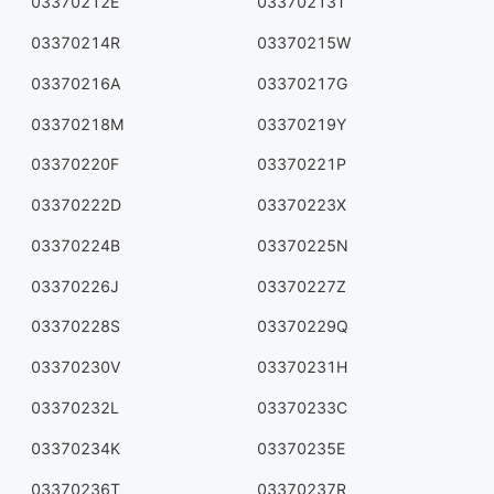
03370212E
03370213T
03370214R
03370215W
03370216A
03370217G
03370218M
03370219Y
03370220F
03370221P
03370222D
03370223X
03370224B
03370225N
03370226J
03370227Z
03370228S
03370229Q
03370230V
03370231H
03370232L
03370233C
03370234K
03370235E
03370236T
03370237R