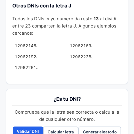
Otros DNIs con la letra J
Todos los DNIs cuyo número da resto
13
al dividir
entre 23 comparten la letra
J
. Algunos ejemplos
cercanos:
12962146J
12962169J
12962192J
12962238J
12962261J
¿Es tu DNI?
Comprueba que la letra sea correcta o calcula la
de cualquier otro número.
Validar DNI
Calcular letra
Generar aleatorio