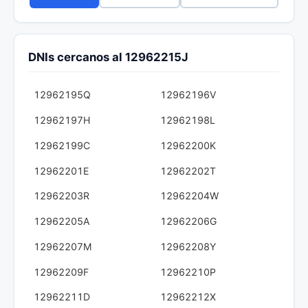
DNIs cercanos al 12962215J
12962195Q
12962196V
12962197H
12962198L
12962199C
12962200K
12962201E
12962202T
12962203R
12962204W
12962205A
12962206G
12962207M
12962208Y
12962209F
12962210P
12962211D
12962212X