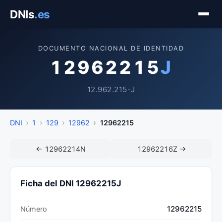
Saltar
DNIs
.es
al
contenido
DOCUMENTO NACIONAL DE IDENTIDAD
12962215
J
12.962.215-J
DNI
1
129
12962
12962215
← 12962214N
12962216Z →
Ficha del DNI 12962215J
12962215
Número