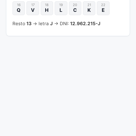
16
17
18
19
20
21
22
Q
V
H
L
C
K
E
Resto
13
→ letra
J
→ DNI:
12.962.215-J