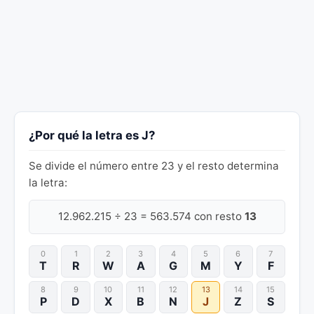
¿Por qué la letra es J?
Se divide el número entre 23 y el resto determina
la letra:
12.962.215 ÷ 23 = 563.574 con resto
13
0
1
2
3
4
5
6
7
T
R
W
A
G
M
Y
F
8
9
10
11
12
13
14
15
P
D
X
B
N
J
Z
S