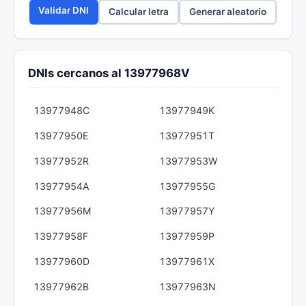
Validar DNI
Calcular letra
Generar aleatorio
DNIs cercanos al 13977968V
13977948C
13977949K
13977950E
13977951T
13977952R
13977953W
13977954A
13977955G
13977956M
13977957Y
13977958F
13977959P
13977960D
13977961X
13977962B
13977963N