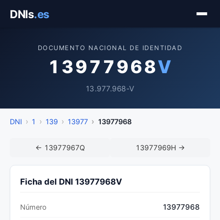
Saltar
DNIs
.es
al
contenido
DOCUMENTO NACIONAL DE IDENTIDAD
13977968
V
13.977.968-V
DNI
1
139
13977
13977968
← 13977967Q
13977969H →
Ficha del DNI 13977968V
13977968
Número