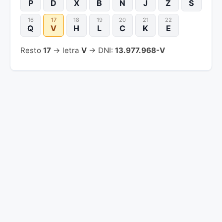
P
D
X
B
N
J
Z
S
16
17
18
19
20
21
22
Q
V
H
L
C
K
E
Resto
17
→ letra
V
→ DNI:
13.977.968-V