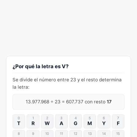
¿Por qué la letra es V?
Se divide el número entre 23 y el resto determina
la letra:
13.977.968 ÷ 23 = 607.737 con resto
17
0
1
2
3
4
5
6
7
T
R
W
A
G
M
Y
F
8
9
10
11
12
13
14
15