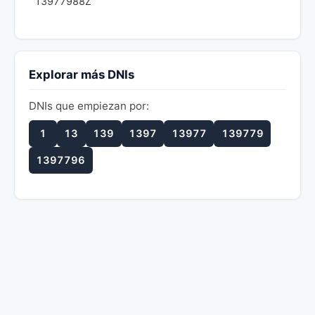
13977988Z
Explorar más DNIs
DNIs que empiezan por:
1
13
139
1397
13977
139779
1397796