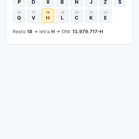
P
D
X
B
N
J
Z
S
16
17
18
19
20
21
22
Q
V
H
L
C
K
E
Resto
18
→ letra
H
→ DNI:
13.979.717-H