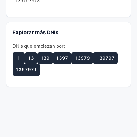
13979737S
Explorar más DNIs
DNIs que empiezan por:
1
13
139
1397
13979
139797
1397971