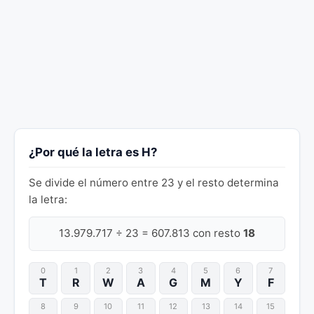
¿Por qué la letra es H?
Se divide el número entre 23 y el resto determina
la letra:
13.979.717 ÷ 23 = 607.813 con resto
18
0
1
2
3
4
5
6
7
T
R
W
A
G
M
Y
F
8
9
10
11
12
13
14
15