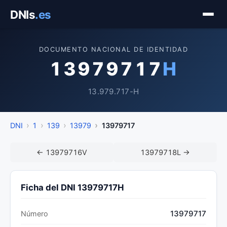
Saltar
DNIs
.es
al
contenido
DOCUMENTO NACIONAL DE IDENTIDAD
13979717
H
13.979.717-H
DNI
1
139
13979
13979717
← 13979716V
13979718L →
Ficha del DNI 13979717H
13979717
Número