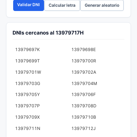
Validar DNI
Calcular letra
Generar aleatorio
DNIs cercanos al 13979717H
13979697K
13979698E
13979699T
13979700R
13979701W
13979702A
13979703G
13979704M
13979705Y
13979706F
13979707P
13979708D
13979709X
13979710B
13979711N
13979712J