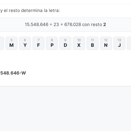
y el resto determina la letra:
15.548.646 ÷ 23 = 676.028 con resto
2
5
6
7
8
9
10
11
12
13
M
Y
F
P
D
X
B
N
J
.548.646-W