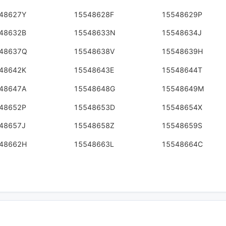
48627Y
15548628F
15548629P
48632B
15548633N
15548634J
48637Q
15548638V
15548639H
48642K
15548643E
15548644T
48647A
15548648G
15548649M
48652P
15548653D
15548654X
48657J
15548658Z
15548659S
48662H
15548663L
15548664C