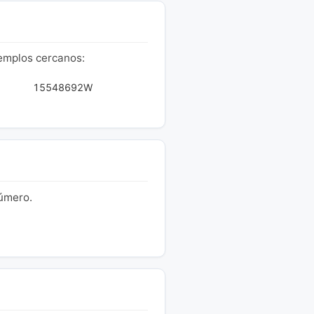
jemplos cercanos:
15548692W
número.