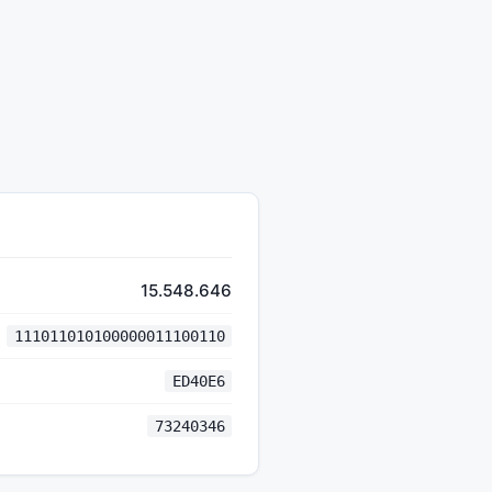
15.548.646
111011010100000011100110
ED40E6
73240346