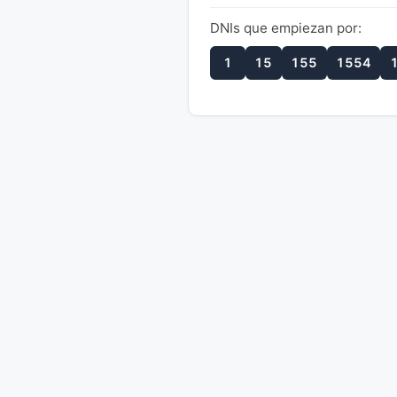
DNIs que empiezan por:
1
15
155
1554