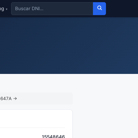
og
▾
8647A →
15548646