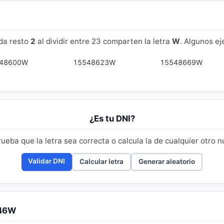
da resto
2
al dividir entre 23 comparten la letra
W
. Algunos e
48600W
15548623W
15548669W
¿Es tu DNI?
eba que la letra sea correcta o calcula la de cualquier otro 
Validar DNI
Calcular letra
Generar aleatorio
646W