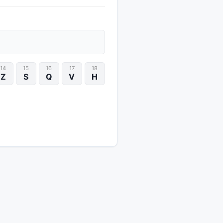
14
15
16
17
18
Z
S
Q
V
H