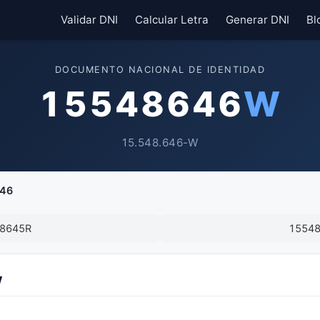
Validar DNI
Calcular Letra
Generar DNI
Bl
DOCUMENTO NACIONAL DE IDENTIDAD
15548646
W
15.548.646-W
46
8645R
1554
W