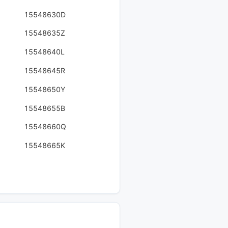
15548630D
15548635Z
15548640L
15548645R
15548650Y
15548655B
15548660Q
15548665K