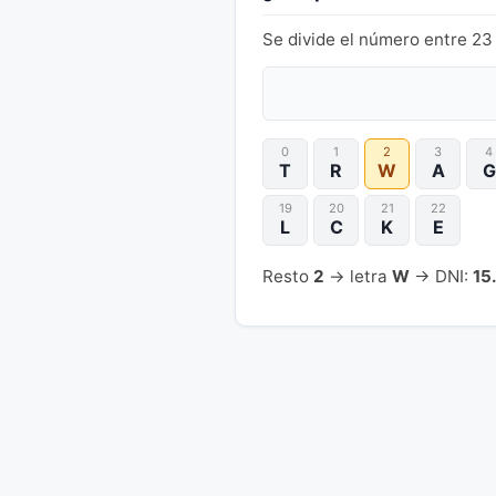
Se divide el número entre 23 
0
1
2
3
4
T
R
W
A
G
19
20
21
22
L
C
K
E
Resto
2
→ letra
W
→ DNI:
15