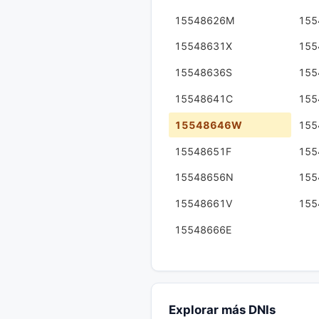
15548626M
155
15548631X
155
15548636S
155
15548641C
155
15548646W
155
15548651F
155
15548656N
155
15548661V
155
15548666E
Explorar más DNIs