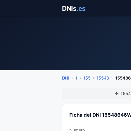
Saltar
DNIs
.es
al
contenido
DNI
1
155
15548
155486
← 1554
Ficha del DNI 15548646
Número