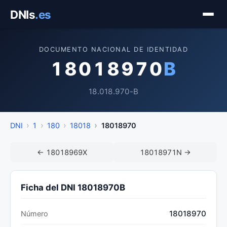
Saltar
DNIs
.es
al
contenido
DOCUMENTO NACIONAL DE IDENTIDAD
18018970
B
18.018.970-B
DNI
1
180
18018
18018970
← 18018969X
18018971N →
Ficha del DNI 18018970B
18018970
Número