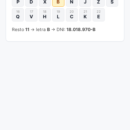
P
D
X
B
N
J
Z
S
16
17
18
19
20
21
22
Q
V
H
L
C
K
E
Resto
11
→ letra
B
→ DNI:
18.018.970-B