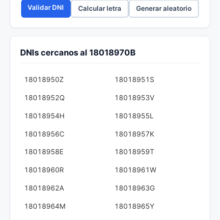
Validar DNI
Calcular letra
Generar aleatorio
DNIs cercanos al 18018970B
18018950Z
18018951S
18018952Q
18018953V
18018954H
18018955L
18018956C
18018957K
18018958E
18018959T
18018960R
18018961W
18018962A
18018963G
18018964M
18018965Y