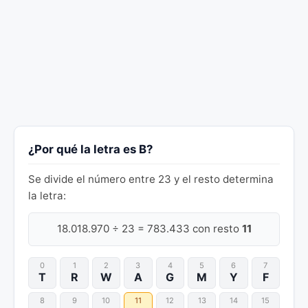
¿Por qué la letra es B?
Se divide el número entre 23 y el resto determina
la letra:
18.018.970 ÷ 23 = 783.433 con resto
11
0
1
2
3
4
5
6
7
T
R
W
A
G
M
Y
F
8
9
10
11
12
13
14
15