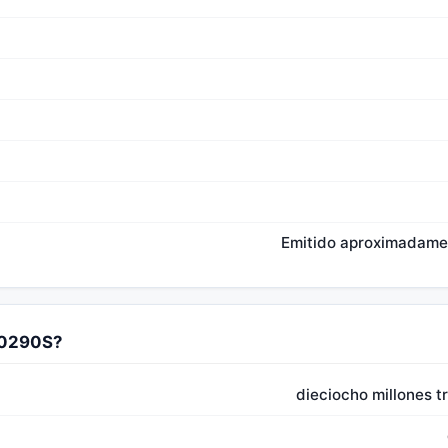
Emitido aproximadamen
30290S?
dieciocho millones t