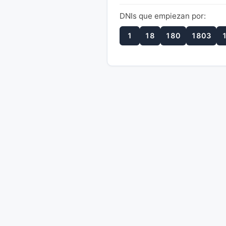
DNIs que empiezan por:
1
18
180
1803