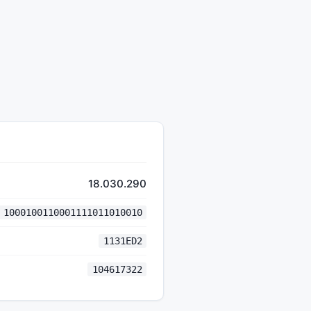
18.030.290
1000100110001111011010010
1131ED2
104617322