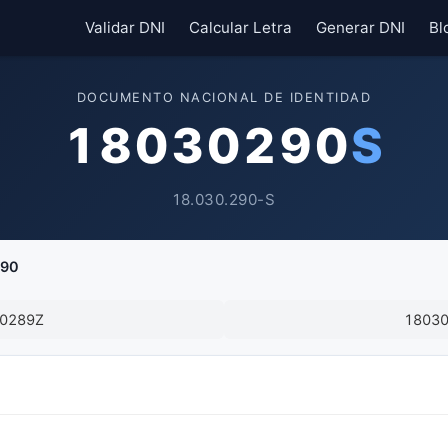
Validar DNI
Calcular Letra
Generar DNI
Bl
DOCUMENTO NACIONAL DE IDENTIDAD
18030290
S
18.030.290-S
290
0289Z
1803