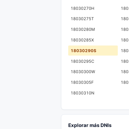
18030270H
180
18030275T
180
18030280M
180
18030285X
180
18030290S
180
18030295C
180
18030300W
180
18030305F
180
18030310N
Explorar más DNIs