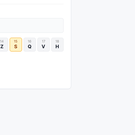
14
15
16
17
18
Z
S
Q
V
H