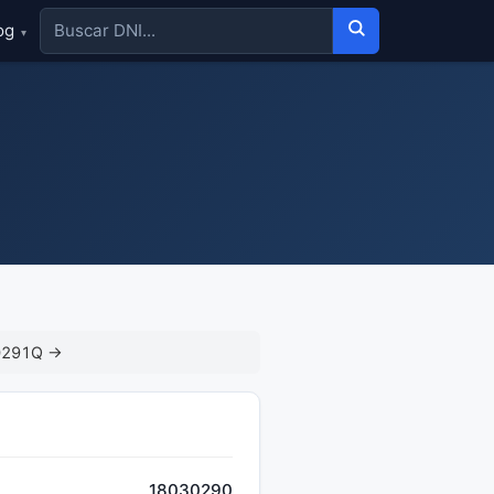
og
▾
0291Q →
18030290