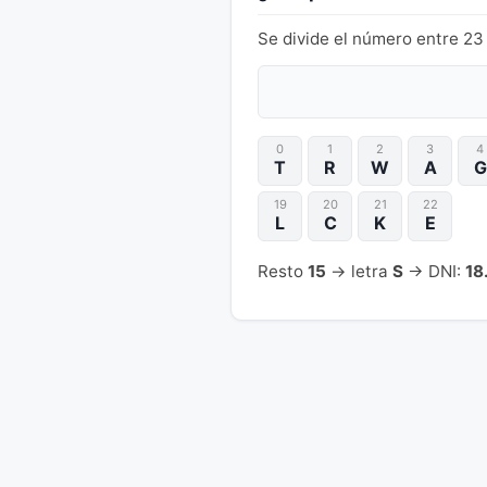
Se divide el número entre 23 
0
1
2
3
4
T
R
W
A
G
19
20
21
22
L
C
K
E
Resto
15
→ letra
S
→ DNI:
18