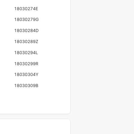
18030274E
18030279G
18030284D
18030289Z
18030294L
18030299R
18030304Y
18030309B