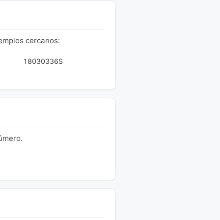
jemplos cercanos:
18030336S
número.