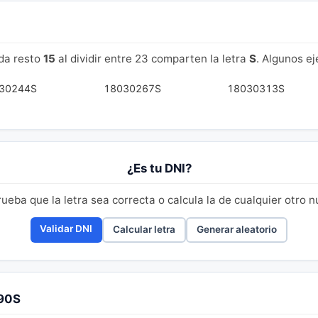
da resto
15
al dividir entre 23 comparten la letra
S
. Algunos e
30244S
18030267S
18030313S
¿Es tu DNI?
eba que la letra sea correcta o calcula la de cualquier otro 
Validar DNI
Calcular letra
Generar aleatorio
290S