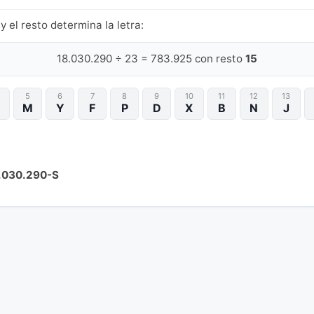
y el resto determina la letra:
18.030.290 ÷ 23 = 783.925 con resto
15
5
6
7
8
9
10
11
12
13
M
Y
F
P
D
X
B
N
J
.030.290-S