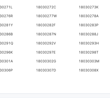
30271L
18030272C
18030273K
30276R
18030277W
18030278A
30281Y
18030282F
18030283P
30286B
18030287N
18030288J
30291Q
18030292V
18030293H
30296K
18030297E
18030298T
30301A
18030302G
18030303M
30306P
18030307D
18030308X