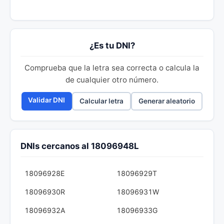
¿Es tu DNI?
Comprueba que la letra sea correcta o calcula la
de cualquier otro número.
Validar DNI
Calcular letra
Generar aleatorio
DNIs cercanos al 18096948L
18096928E
18096929T
18096930R
18096931W
18096932A
18096933G