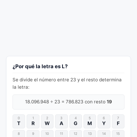
¿Por qué la letra es L?
Se divide el número entre 23 y el resto determina
la letra:
18.096.948 ÷ 23 = 786.823 con resto
19
0
1
2
3
4
5
6
7
T
R
W
A
G
M
Y
F
8
9
10
11
12
13
14
15