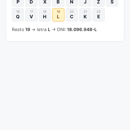
P
D
X
B
N
J
Z
S
16
17
18
19
20
21
22
Q
V
H
L
C
K
E
Resto
19
→ letra
L
→ DNI:
18.096.948-L