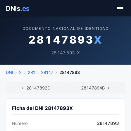
Saltar
DNIs
.es
al
contenido
DOCUMENTO NACIONAL DE IDENTIDAD
28147893
X
28.147.893-X
DNI
2
281
28147
28147893
← 28147892D
28147894B →
Ficha del DNI 28147893X
28147893
Número