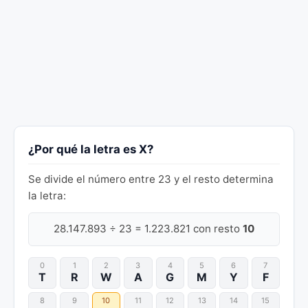
¿Por qué la letra es X?
Se divide el número entre 23 y el resto determina
la letra:
28.147.893 ÷ 23 = 1.223.821 con resto
10
0
1
2
3
4
5
6
7
T
R
W
A
G
M
Y
F
8
9
10
11
12
13
14
15