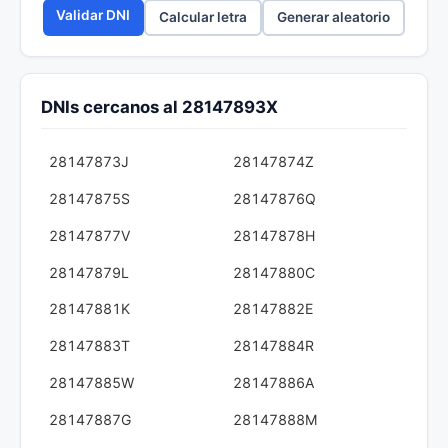
Validar DNI
Calcular letra
Generar aleatorio
DNIs cercanos al 28147893X
28147873J
28147874Z
28147875S
28147876Q
28147877V
28147878H
28147879L
28147880C
28147881K
28147882E
28147883T
28147884R
28147885W
28147886A
28147887G
28147888M