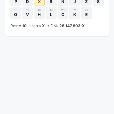
P
D
X
B
N
J
Z
S
16
17
18
19
20
21
22
Q
V
H
L
C
K
E
Resto
10
→ letra
X
→ DNI:
28.147.893-X