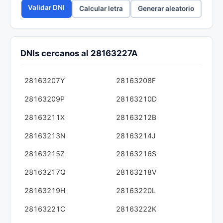
Validar DNI
Calcular letra
Generar aleatorio
DNIs cercanos al 28163227A
28163207Y
28163208F
28163209P
28163210D
28163211X
28163212B
28163213N
28163214J
28163215Z
28163216S
28163217Q
28163218V
28163219H
28163220L
28163221C
28163222K