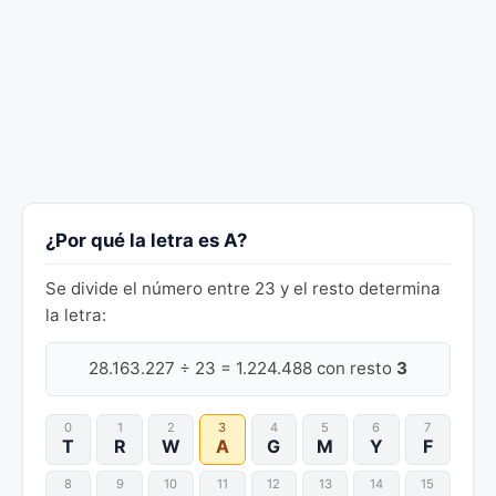
¿Por qué la letra es A?
Se divide el número entre 23 y el resto determina
la letra:
28.163.227 ÷ 23 = 1.224.488 con resto
3
0
1
2
3
4
5
6
7
T
R
W
A
G
M
Y
F
8
9
10
11
12
13
14
15