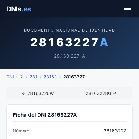
Saltar
DNIs
.es
al
contenido
DOCUMENTO NACIONAL DE IDENTIDAD
28163227
A
28.163.227-A
DNI
2
281
28163
28163227
← 28163226W
28163228G →
Ficha del DNI 28163227A
28163227
Número