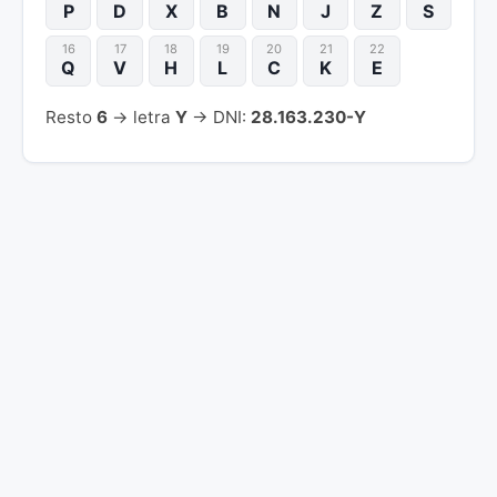
P
D
X
B
N
J
Z
S
16
17
18
19
20
21
22
Q
V
H
L
C
K
E
Resto
6
→ letra
Y
→ DNI:
28.163.230-Y