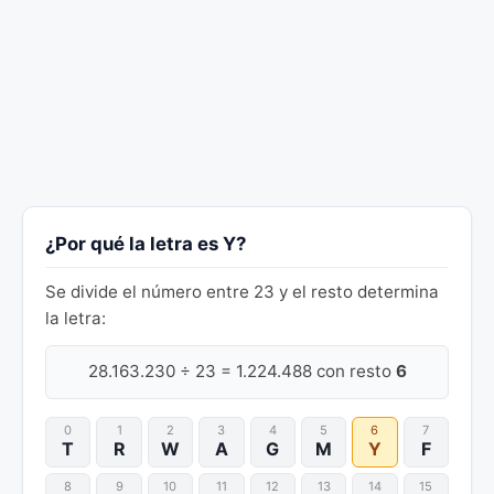
¿Por qué la letra es Y?
Se divide el número entre 23 y el resto determina
la letra:
28.163.230 ÷ 23 = 1.224.488 con resto
6
0
1
2
3
4
5
6
7
T
R
W
A
G
M
Y
F
8
9
10
11
12
13
14
15