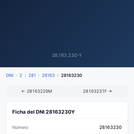
28.163.230-Y
DNI
2
281
28163
28163230
← 28163229M
28163231F →
Ficha del DNI 28163230Y
28163230
Número