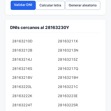
Validar DNI
Calcular letra
Generar aleatorio
DNIs cercanos al 28163230Y
28163210D
28163211X
28163212B
28163213N
28163214J
28163215Z
28163216S
28163217Q
28163218V
28163219H
28163220L
28163221C
28163222K
28163223E
28163224T
28163225R