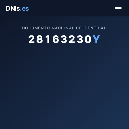
Saltar
DNIs
.es
al
contenido
DOCUMENTO NACIONAL DE IDENTIDAD
28163230
Y