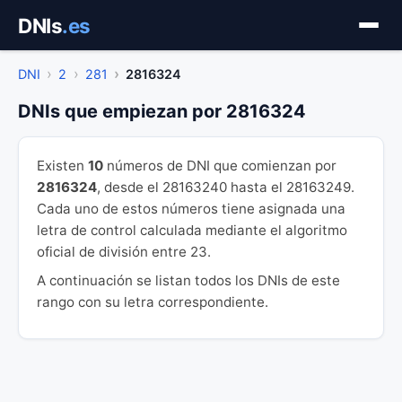
Saltar
DNIs
.es
al
contenido
DNI
2
281
2816324
DNIs que empiezan por 2816324
Existen
10
números de DNI que comienzan por
2816324
, desde el 28163240 hasta el 28163249.
Cada uno de estos números tiene asignada una
letra de control calculada mediante el algoritmo
oficial de división entre 23.
A continuación se listan todos los DNIs de este
rango con su letra correspondiente.