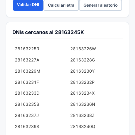
Validar DNI
Calcular letra
Generar aleatorio
DNIs cercanos al 28163245K
28163225R
28163226W
28163227A
28163228G
28163229M
28163230Y
28163231F
28163232P
28163233D
28163234X
28163235B
28163236N
28163237J
28163238Z
28163239S
28163240Q