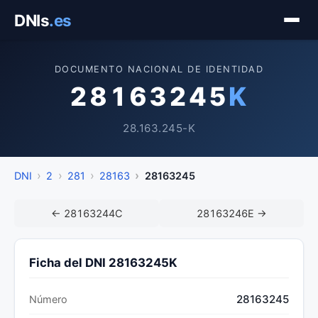
Saltar
DNIs
.es
al
contenido
DOCUMENTO NACIONAL DE IDENTIDAD
28163245
K
28.163.245-K
DNI
2
281
28163
28163245
← 28163244C
28163246E →
Ficha del DNI 28163245K
28163245
Número