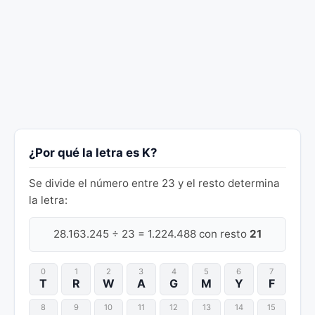
¿Por qué la letra es K?
Se divide el número entre 23 y el resto determina
la letra:
28.163.245 ÷ 23 = 1.224.488 con resto
21
0
1
2
3
4
5
6
7
T
R
W
A
G
M
Y
F
8
9
10
11
12
13
14
15