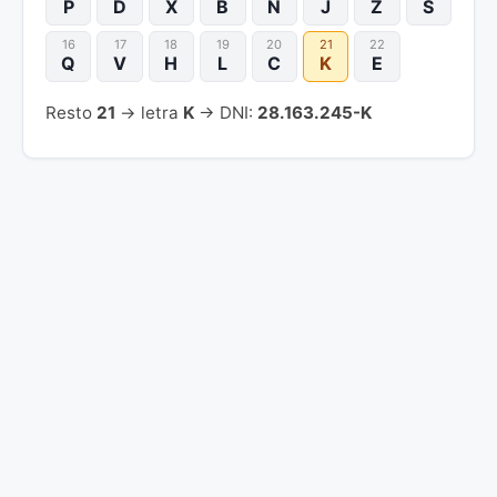
P
D
X
B
N
J
Z
S
16
17
18
19
20
21
22
Q
V
H
L
C
K
E
Resto
21
→ letra
K
→ DNI:
28.163.245-K