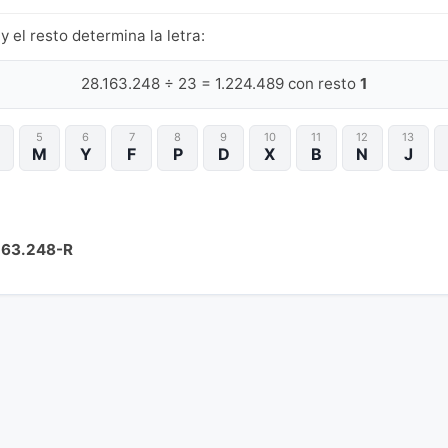
y el resto determina la letra:
28.163.248 ÷ 23 = 1.224.489 con resto
1
5
6
7
8
9
10
11
12
13
M
Y
F
P
D
X
B
N
J
163.248-R