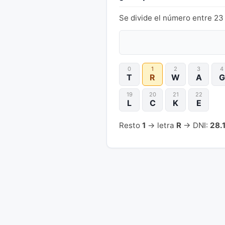
Se divide el número entre 23 
0
1
2
3
4
T
R
W
A
G
19
20
21
22
L
C
K
E
Resto
1
→ letra
R
→ DNI:
28.