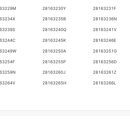
63229M
28163230Y
28163231F
63234X
28163235B
28163236N
63239S
28163240Q
28163241V
63244C
28163245K
28163246E
63249W
28163250A
28163251G
63254F
28163255P
28163256D
63259N
28163260J
28163261Z
63264V
28163265H
28163266L