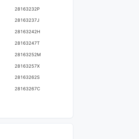
28163232P
28163237J
28163242H
28163247T
28163252M
28163257X
28163262S
28163267C