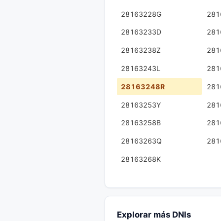
28163228G
281
28163233D
281
28163238Z
281
28163243L
281
28163248R
281
28163253Y
281
28163258B
281
28163263Q
281
28163268K
Explorar más DNIs