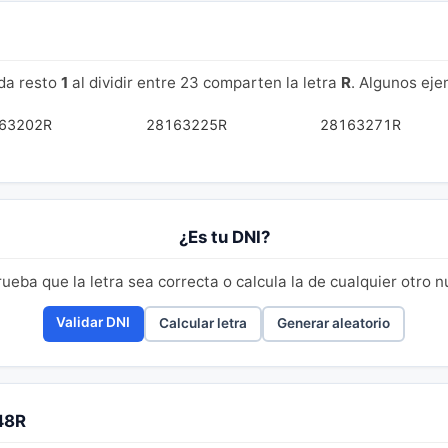
da resto
1
al dividir entre 23 comparten la letra
R
. Algunos ej
63202R
28163225R
28163271R
¿Es tu DNI?
eba que la letra sea correcta o calcula la de cualquier otro 
Validar DNI
Calcular letra
Generar aleatorio
48R