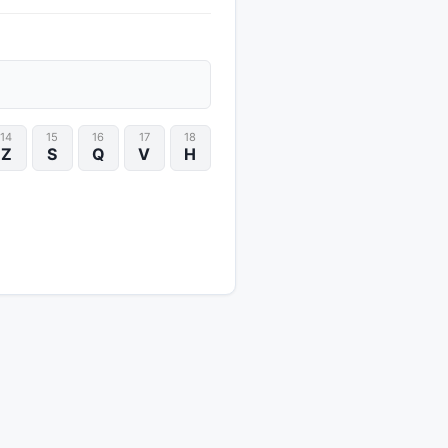
14
15
16
17
18
Z
S
Q
V
H