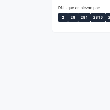
DNIs que empiezan por:
2
28
281
2816