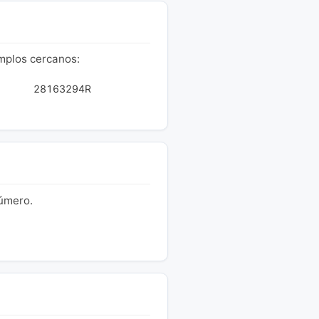
emplos cercanos:
28163294R
número.