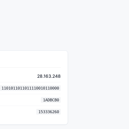
28.163.248
1101011011011110010110000
1ADBCB0
153336260