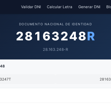
Validar DNI
Calcular Letra
Generar DNI
Bl
DOCUMENTO NACIONAL DE IDENTIDAD
28163248
R
28.163.248-R
248
3247T
2816