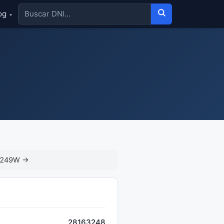
og
▾
3249W →
28163248