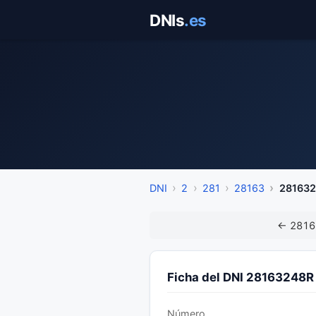
Saltar
DNIs
.es
al
contenido
DNI
2
281
28163
28163
← 2816
Ficha del DNI 28163248R
Número