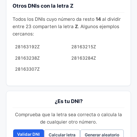
Otros DNIs con la letra Z
Todos los DNIs cuyo número da resto
14
al dividir
entre 23 comparten la letra
Z
. Algunos ejemplos
cercanos:
28163192Z
28163215Z
28163238Z
28163284Z
28163307Z
¿Es tu DNI?
Comprueba que la letra sea correcta o calcula la
de cualquier otro número.
Validar DNI
Calcular letra
Generar aleatorio