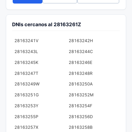
DNIs cercanos al 28163261Z
28163241V
28163242H
28163243L
28163244C
28163245K
28163246E
28163247T
28163248R
28163249W
28163250A
28163251G
28163252M
28163253Y
28163254F
28163255P
28163256D
28163257X
28163258B