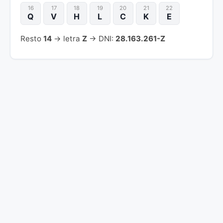
16
17
18
19
20
21
22
Q
V
H
L
C
K
E
Resto
14
→ letra
Z
→ DNI:
28.163.261-Z