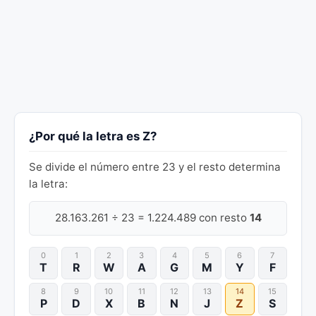
¿Por qué la letra es Z?
Se divide el número entre 23 y el resto determina
la letra:
28.163.261 ÷ 23 = 1.224.489 con resto
14
0
1
2
3
4
5
6
7
T
R
W
A
G
M
Y
F
8
9
10
11
12
13
14
15
P
D
X
B
N
J
Z
S