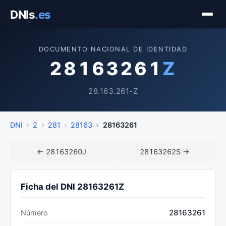
Saltar
DNIs
.es
al
contenido
DOCUMENTO NACIONAL DE IDENTIDAD
28163261
Z
28.163.261-Z
DNI
2
281
28163
28163261
← 28163260J
28163262S →
Ficha del DNI 28163261Z
28163261
Número