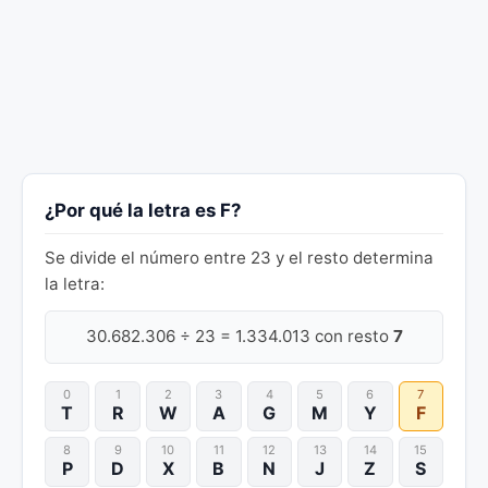
¿Por qué la letra es F?
Se divide el número entre 23 y el resto determina
la letra:
30.682.306 ÷ 23 = 1.334.013 con resto
7
0
1
2
3
4
5
6
7
T
R
W
A
G
M
Y
F
8
9
10
11
12
13
14
15
P
D
X
B
N
J
Z
S