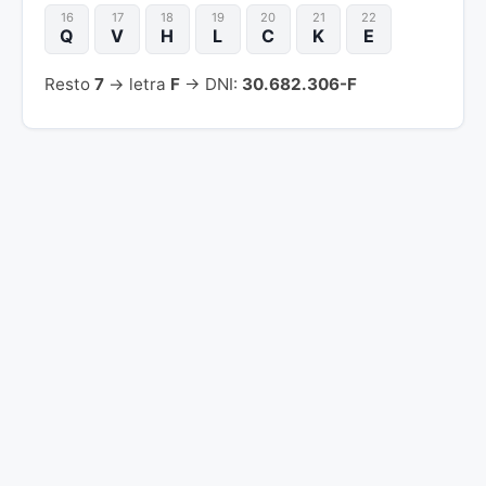
16
17
18
19
20
21
22
Q
V
H
L
C
K
E
Resto
7
→ letra
F
→ DNI:
30.682.306-F