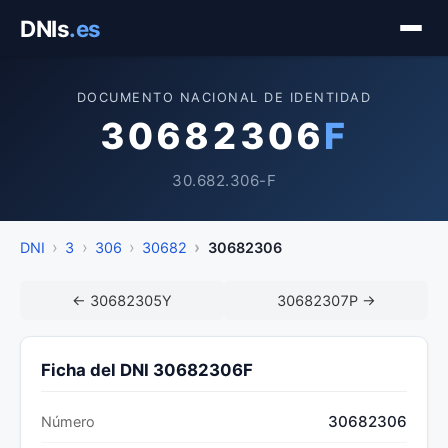
Saltar
DNIs
.es
al
contenido
DOCUMENTO NACIONAL DE IDENTIDAD
30682306
F
30.682.306-F
DNI
3
306
30682
30682306
← 30682305Y
30682307P →
Ficha del DNI 30682306F
30682306
Número