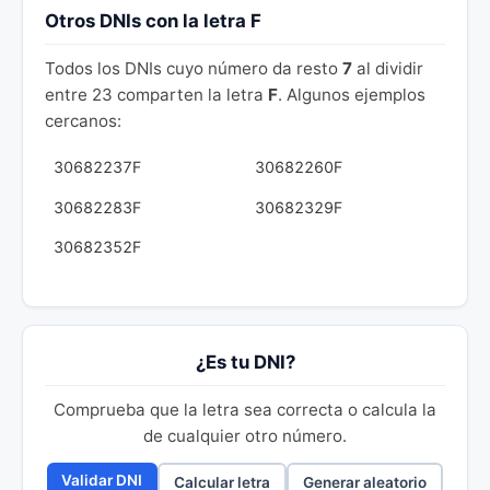
Otros DNIs con la letra F
Todos los DNIs cuyo número da resto
7
al dividir
entre 23 comparten la letra
F
. Algunos ejemplos
cercanos:
30682237F
30682260F
30682283F
30682329F
30682352F
¿Es tu DNI?
Comprueba que la letra sea correcta o calcula la
de cualquier otro número.
Validar DNI
Calcular letra
Generar aleatorio