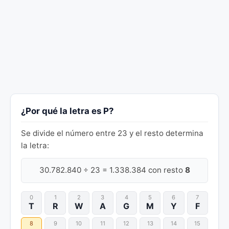
¿Por qué la letra es P?
Se divide el número entre 23 y el resto determina
la letra:
30.782.840 ÷ 23 = 1.338.384 con resto
8
0
1
2
3
4
5
6
7
T
R
W
A
G
M
Y
F
8
9
10
11
12
13
14
15