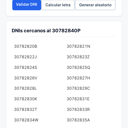
Validar DNI
Calcular letra
Generar aleatorio
DNIs cercanos al 30782840P
30782820B
30782821N
30782822J
30782823Z
30782824S
30782825Q
30782826V
30782827H
30782828L
30782829C
30782830K
30782831E
30782832T
30782833R
30782834W
30782835A