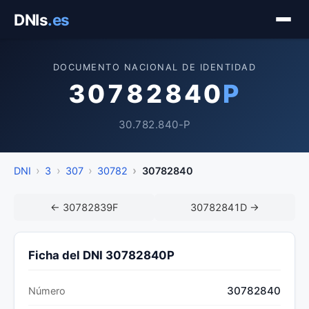
Saltar
DNIs
.es
al
contenido
DOCUMENTO NACIONAL DE IDENTIDAD
30782840
P
30.782.840-P
DNI
3
307
30782
30782840
← 30782839F
30782841D →
Ficha del DNI 30782840P
30782840
Número