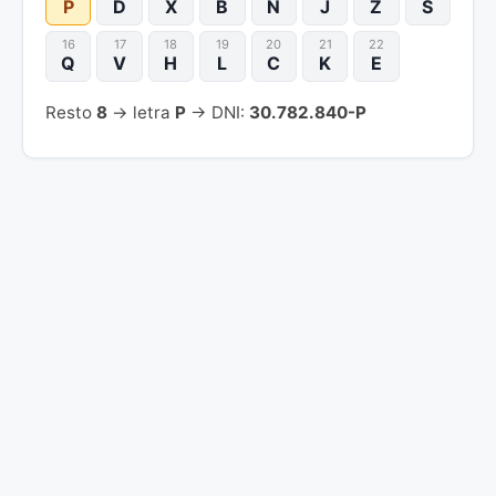
P
D
X
B
N
J
Z
S
16
17
18
19
20
21
22
Q
V
H
L
C
K
E
Resto
8
→ letra
P
→ DNI:
30.782.840-P