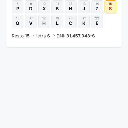
8
9
10
11
12
13
14
15
P
D
X
B
N
J
Z
S
16
17
18
19
20
21
22
Q
V
H
L
C
K
E
Resto
15
→ letra
S
→ DNI:
31.457.943-S