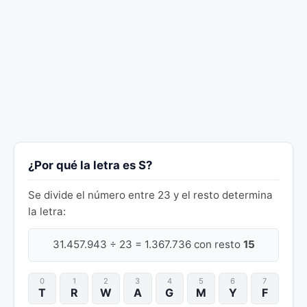
¿Por qué la letra es S?
Se divide el número entre 23 y el resto determina
la letra:
31.457.943 ÷ 23 = 1.367.736 con resto
15
0
1
2
3
4
5
6
7
T
R
W
A
G
M
Y
F