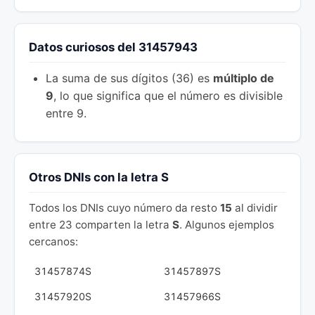
Datos curiosos del 31457943
La suma de sus dígitos (36) es
múltiplo de
9
, lo que significa que el número es divisible
entre 9.
Otros DNIs con la letra S
Todos los DNIs cuyo número da resto
15
al dividir
entre 23 comparten la letra
S
. Algunos ejemplos
cercanos:
31457874S
31457897S
31457920S
31457966S