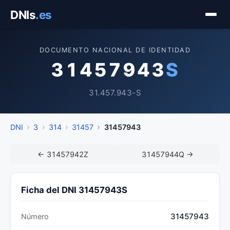
Saltar
DNIs
.es
al
contenido
DOCUMENTO NACIONAL DE IDENTIDAD
31457943
S
31.457.943-S
DNI
3
314
31457
31457943
← 31457942Z
31457944Q →
Ficha del DNI 31457943S
31457943
Número