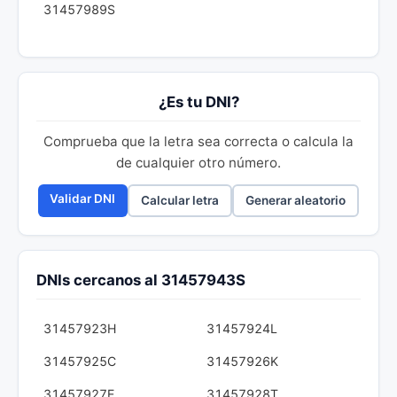
31457989S
¿Es tu DNI?
Comprueba que la letra sea correcta o calcula la
de cualquier otro número.
Validar DNI
Calcular letra
Generar aleatorio
DNIs cercanos al 31457943S
31457923H
31457924L
31457925C
31457926K
31457927E
31457928T