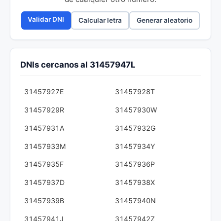
Validar DNI
Calcular letra
Generar aleatorio
DNIs cercanos al 31457947L
31457927E
31457928T
31457929R
31457930W
31457931A
31457932G
31457933M
31457934Y
31457935F
31457936P
31457937D
31457938X
31457939B
31457940N
31457941J
31457942Z