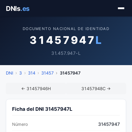
Saltar
DNIs
.es
al
contenido
DOCUMENTO NACIONAL DE IDENTIDAD
31457947
L
31.457.947-L
DNI
3
314
31457
31457947
← 31457946H
31457948C →
Ficha del DNI 31457947L
31457947
Número