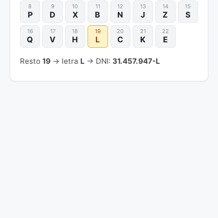
8
9
10
11
12
13
14
15
P
D
X
B
N
J
Z
S
16
17
18
19
20
21
22
Q
V
H
L
C
K
E
Resto
19
→ letra
L
→ DNI:
31.457.947-L