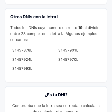
Otros DNIs con la letra L
Todos los DNIs cuyo número da resto
19
al dividir
entre 23 comparten la letra
L
. Algunos ejemplos
cercanos:
31457878L
31457901L
31457924L
31457970L
31457993L
¿Es tu DNI?
Comprueba que la letra sea correcta o calcula la
de cualquier otro número.