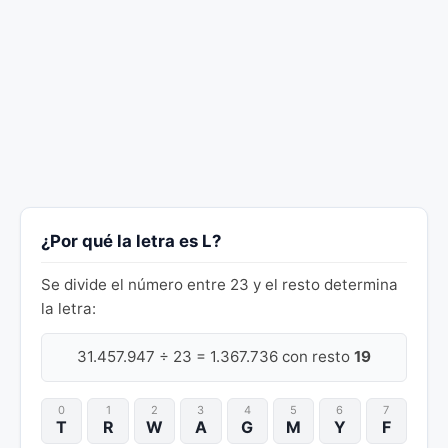
¿Por qué la letra es L?
Se divide el número entre 23 y el resto determina
la letra:
31.457.947 ÷ 23 = 1.367.736 con resto
19
0
1
2
3
4
5
6
7
T
R
W
A
G
M
Y
F