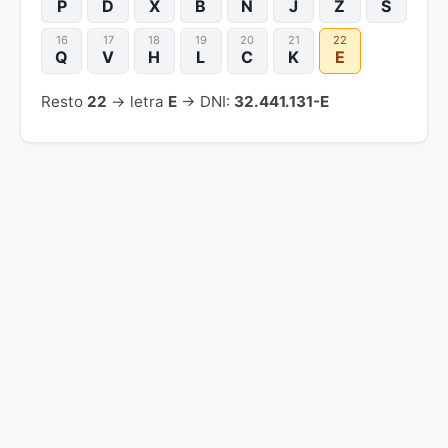
P
D
X
B
N
J
Z
S
16
17
18
19
20
21
22
Q
V
H
L
C
K
E
Resto
22
→ letra
E
→ DNI:
32.441.131-E