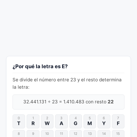
¿Por qué la letra es E?
Se divide el número entre 23 y el resto determina
la letra:
32.441.131 ÷ 23 = 1.410.483 con resto
22
0
1
2
3
4
5
6
7
T
R
W
A
G
M
Y
F
8
9
10
11
12
13
14
15