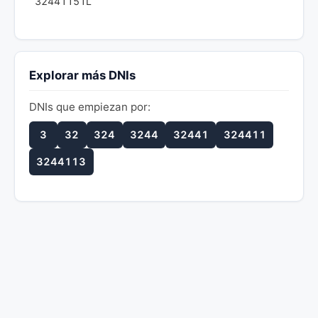
32441151L
Explorar más DNIs
DNIs que empiezan por:
3
32
324
3244
32441
324411
3244113