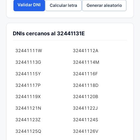
Validar DNI
Calcular letra
Generar aleatorio
DNIs cercanos al 32441131E
32441111W
32441112A
32441113G
32441114M
32441115Y
32441116F
32441117P
32441118D
32441119X
32441120B
32441121N
32441122J
32441123Z
32441124S
32441125Q
32441126V