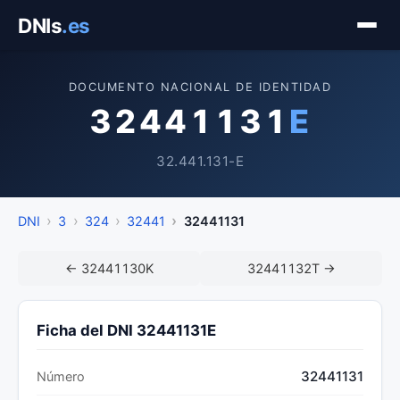
Saltar
DNIs
.es
al
contenido
DOCUMENTO NACIONAL DE IDENTIDAD
32441131
E
32.441.131-E
DNI
3
324
32441
32441131
← 32441130K
32441132T →
Ficha del DNI 32441131E
32441131
Número