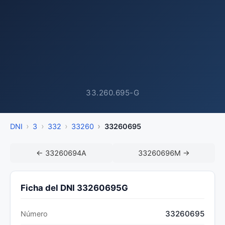
33.260.695-G
DNI
3
332
33260
33260695
← 33260694A
33260696M →
Ficha del DNI 33260695G
33260695
Número