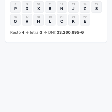
8
9
10
11
12
13
14
15
P
D
X
B
N
J
Z
S
16
17
18
19
20
21
22
Q
V
H
L
C
K
E
Resto
4
→ letra
G
→ DNI:
33.260.695-G