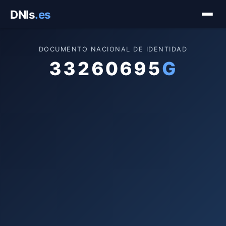
Saltar
DNIs
.es
al
contenido
DOCUMENTO NACIONAL DE IDENTIDAD
33260695
G