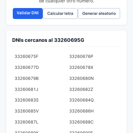
de cualquier otro número.
Validar DNI
Calcular letra
Generar aleatorio
DNIs cercanos al 33260695G
33260675F
33260676P
33260677D
33260678X
33260679B
33260680N
33260681J
33260682Z
33260683S
33260684Q
33260685V
33260686H
33260687L
33260688C
33260689K
33260690E