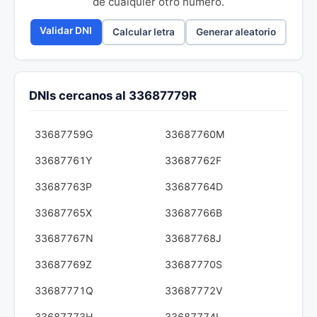
de cualquier otro número.
Validar DNI
Calcular letra
Generar aleatorio
DNIs cercanos al 33687779R
33687759G
33687760M
33687761Y
33687762F
33687763P
33687764D
33687765X
33687766B
33687767N
33687768J
33687769Z
33687770S
33687771Q
33687772V
33687773H
33687774L