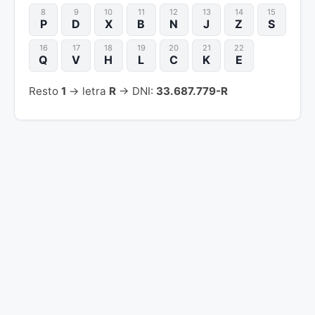
8
9
10
11
12
13
14
15
P
D
X
B
N
J
Z
S
16
17
18
19
20
21
22
Q
V
H
L
C
K
E
Resto
1
→ letra
R
→ DNI:
33.687.779-R