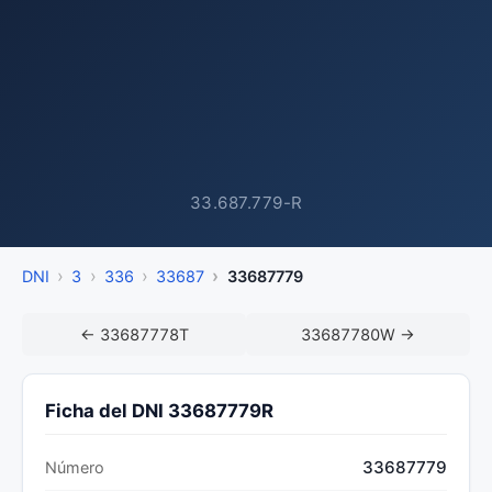
33.687.779-R
DNI
3
336
33687
33687779
← 33687778T
33687780W →
Ficha del DNI 33687779R
33687779
Número