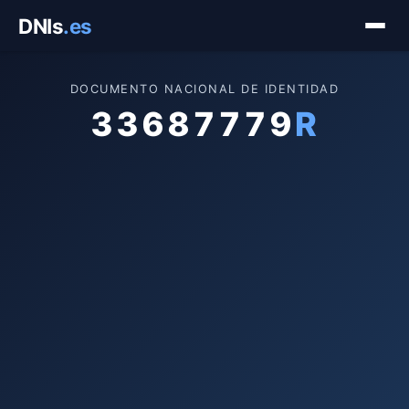
Saltar
DNIs
.es
al
contenido
DOCUMENTO NACIONAL DE IDENTIDAD
33687779
R