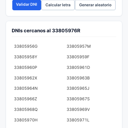
Validar DNI
Calcular letra
Generar aleatorio
DNIs cercanos al 33805976R
33805956G
33805957M
33805958Y
33805959F
33805960P
33805961D
33805962X
33805963B
33805964N
33805965J
33805966Z
33805967S
33805968Q
33805969V
33805970H
33805971L