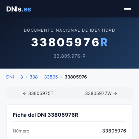
Saltar
DNIs
.es
al
contenido
DOCUMENTO NACIONAL DE IDENTIDAD
33805976
R
33.805.976-R
DNI
3
338
33805
33805976
← 33805975T
33805977W →
Ficha del DNI 33805976R
33805976
Número