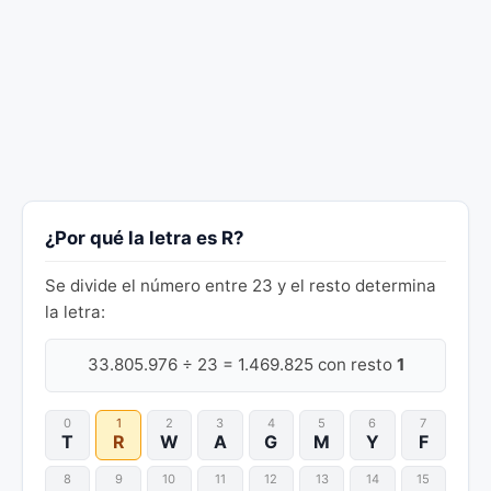
¿Por qué la letra es R?
Se divide el número entre 23 y el resto determina
la letra:
33.805.976 ÷ 23 = 1.469.825 con resto
1
0
1
2
3
4
5
6
7
T
R
W
A
G
M
Y
F
8
9
10
11
12
13
14
15