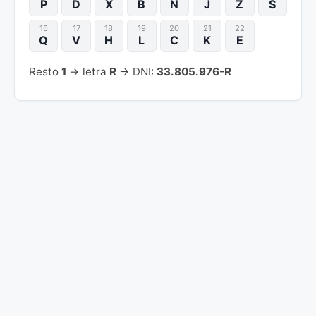
P
D
X
B
N
J
Z
S
16
17
18
19
20
21
22
Q
V
H
L
C
K
E
Resto
1
→ letra
R
→ DNI:
33.805.976-R