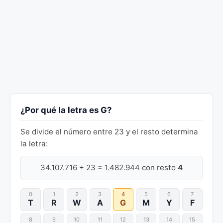
¿Por qué la letra es G?
Se divide el número entre 23 y el resto determina
la letra:
34.107.716 ÷ 23 = 1.482.944 con resto
4
0
1
2
3
4
5
6
7
T
R
W
A
G
M
Y
F
8
9
10
11
12
13
14
15