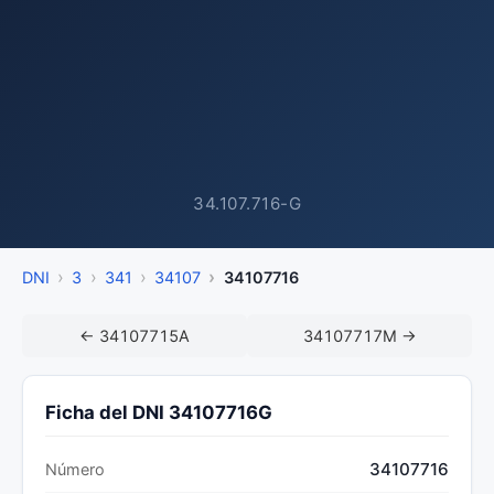
34.107.716-G
DNI
3
341
34107
34107716
← 34107715A
34107717M →
Ficha del DNI 34107716G
34107716
Número