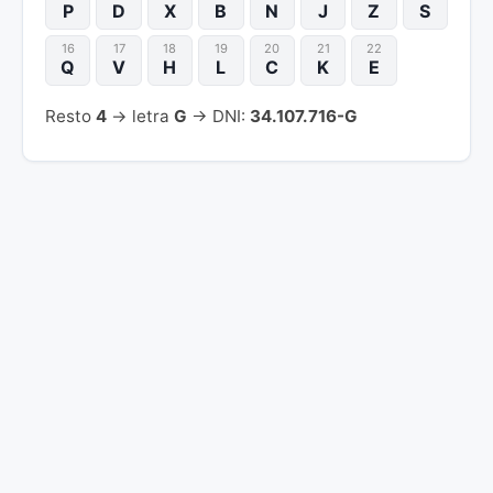
P
D
X
B
N
J
Z
S
16
17
18
19
20
21
22
Q
V
H
L
C
K
E
Resto
4
→ letra
G
→ DNI:
34.107.716-G