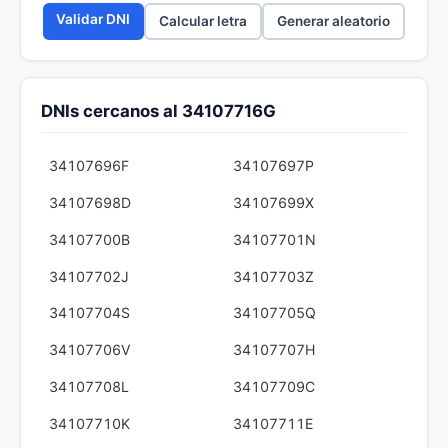
Validar DNI
Calcular letra
Generar aleatorio
DNIs cercanos al 34107716G
34107696F
34107697P
34107698D
34107699X
34107700B
34107701N
34107702J
34107703Z
34107704S
34107705Q
34107706V
34107707H
34107708L
34107709C
34107710K
34107711E