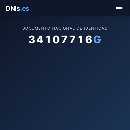
Saltar
DNIs
.es
al
contenido
DOCUMENTO NACIONAL DE IDENTIDAD
34107716
G