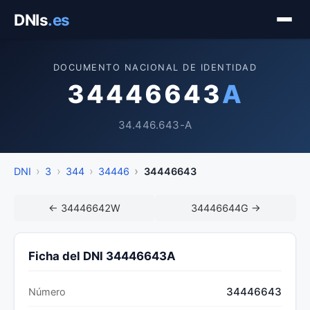
Saltar
DNIs
.es
al
contenido
DOCUMENTO NACIONAL DE IDENTIDAD
34446643
A
34.446.643-A
DNI
3
344
34446
34446643
← 34446642W
34446644G →
Ficha del DNI 34446643A
34446643
Número