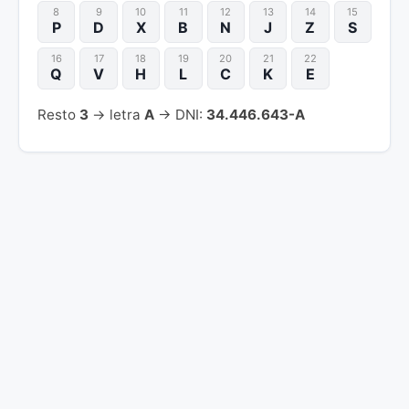
8
9
10
11
12
13
14
15
P
D
X
B
N
J
Z
S
16
17
18
19
20
21
22
Q
V
H
L
C
K
E
Resto
3
→ letra
A
→ DNI:
34.446.643-A