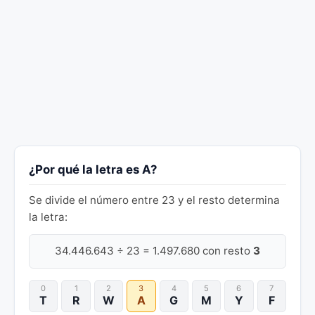
¿Por qué la letra es A?
Se divide el número entre 23 y el resto determina
la letra:
34.446.643 ÷ 23 = 1.497.680 con resto
3
0
1
2
3
4
5
6
7
T
R
W
A
G
M
Y
F