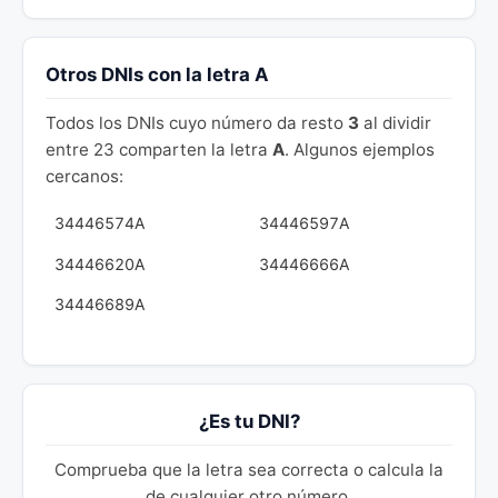
Otros DNIs con la letra A
Todos los DNIs cuyo número da resto
3
al dividir
entre 23 comparten la letra
A
. Algunos ejemplos
cercanos:
34446574A
34446597A
34446620A
34446666A
34446689A
¿Es tu DNI?
Comprueba que la letra sea correcta o calcula la
de cualquier otro número.