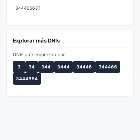
34446663T
Explorar más DNIs
DNIs que empiezan por:
3
34
344
3444
34446
344466
3444664