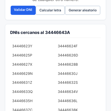
Validar DNI
Calcular letra
Generar aleatorio
DNIs cercanos al 34446643A
34446623Y
34446624F
34446625P
34446626D
34446627X
34446628B
34446629N
34446630J
34446631Z
34446632S
34446633Q
34446634V
34446635H
34446636L
34446637C
34446638K