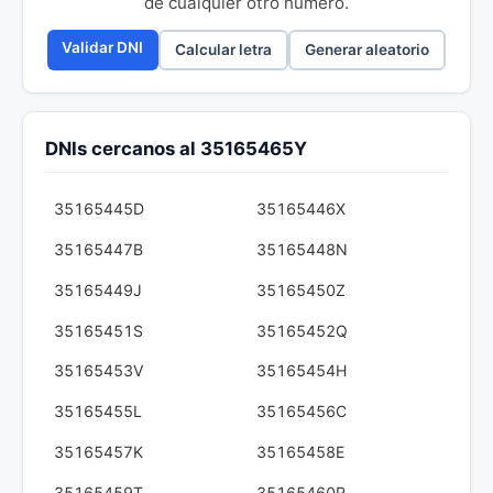
de cualquier otro número.
Validar DNI
Calcular letra
Generar aleatorio
DNIs cercanos al 35165465Y
35165445D
35165446X
35165447B
35165448N
35165449J
35165450Z
35165451S
35165452Q
35165453V
35165454H
35165455L
35165456C
35165457K
35165458E
35165459T
35165460R