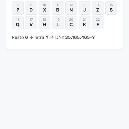
8
9
10
11
12
13
14
15
P
D
X
B
N
J
Z
S
16
17
18
19
20
21
22
Q
V
H
L
C
K
E
Resto
6
→ letra
Y
→ DNI:
35.165.465-Y