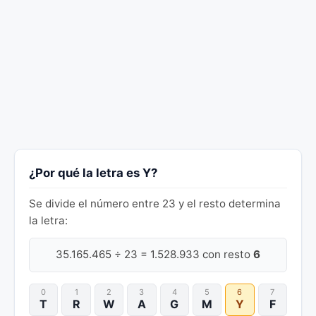
¿Por qué la letra es Y?
Se divide el número entre 23 y el resto determina
la letra:
35.165.465 ÷ 23 = 1.528.933 con resto
6
0
1
2
3
4
5
6
7
T
R
W
A
G
M
Y
F