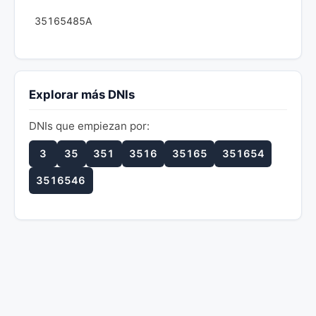
35165485A
Explorar más DNIs
DNIs que empiezan por:
3
35
351
3516
35165
351654
3516546