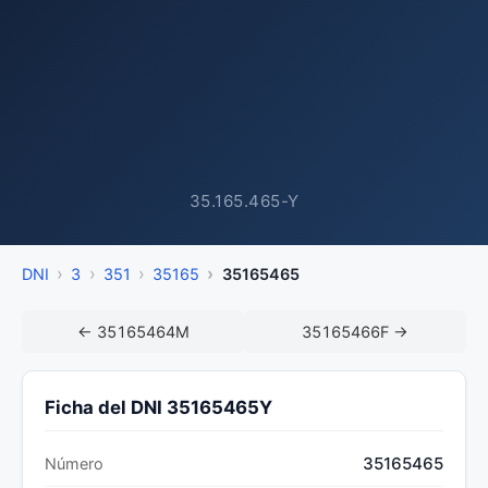
35.165.465-Y
DNI
3
351
35165
35165465
← 35165464M
35165466F →
Ficha del DNI 35165465Y
35165465
Número