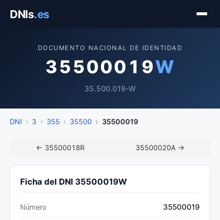
Saltar
DNIs
.es
al
contenido
DOCUMENTO NACIONAL DE IDENTIDAD
35500019
W
35.500.019-W
DNI
3
355
35500
35500019
← 35500018R
35500020A →
Ficha del DNI 35500019W
35500019
Número