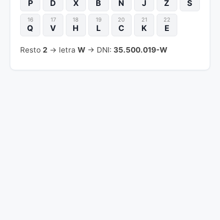
P
D
X
B
N
J
Z
S
16
17
18
19
20
21
22
Q
V
H
L
C
K
E
Resto
2
→ letra
W
→ DNI:
35.500.019-W