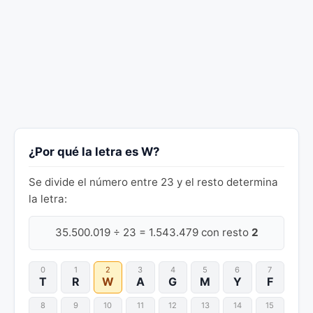
¿Por qué la letra es W?
Se divide el número entre 23 y el resto determina
la letra:
35.500.019 ÷ 23 = 1.543.479 con resto
2
0
1
2
3
4
5
6
7
T
R
W
A
G
M
Y
F
8
9
10
11
12
13
14
15