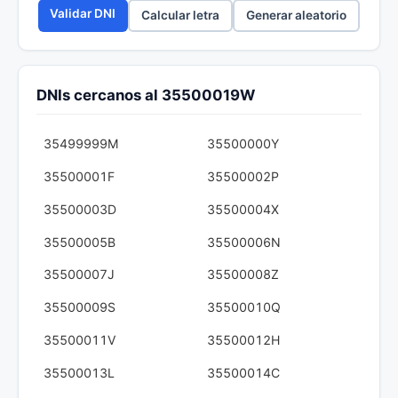
Validar DNI
Calcular letra
Generar aleatorio
DNIs cercanos al 35500019W
35499999M
35500000Y
35500001F
35500002P
35500003D
35500004X
35500005B
35500006N
35500007J
35500008Z
35500009S
35500010Q
35500011V
35500012H
35500013L
35500014C