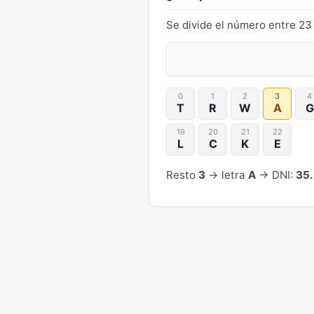
Se divide el número entre 23 
0
1
2
3
4
T
R
W
A
G
19
20
21
22
L
C
K
E
Resto
3
→ letra
A
→ DNI:
35