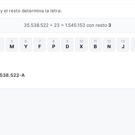
y el resto determina la letra:
35.538.522 ÷ 23 = 1.545.153 con resto
3
5
6
7
8
9
10
11
12
13
M
Y
F
P
D
X
B
N
J
.538.522-A