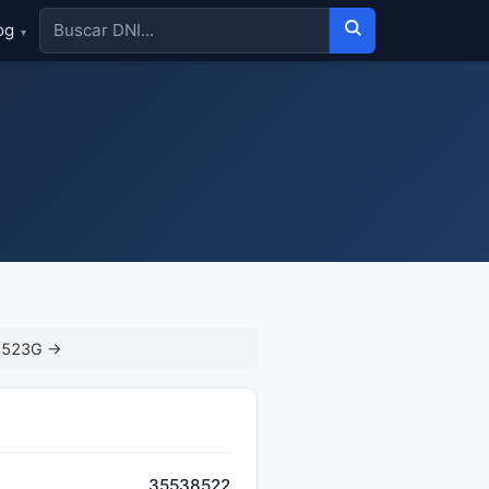
og
▾
8523G →
35538522