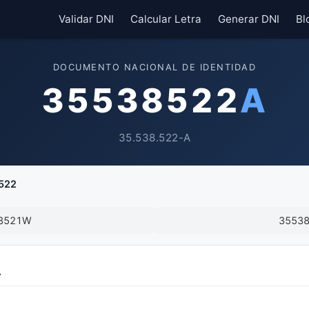
Validar DNI
Calcular Letra
Generar DNI
Bl
DOCUMENTO NACIONAL DE IDENTIDAD
35538522
A
35.538.522-A
522
8521W
3553
A