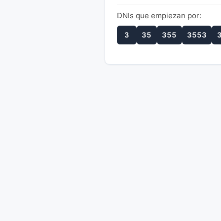
DNIs que empiezan por:
3
35
355
3553