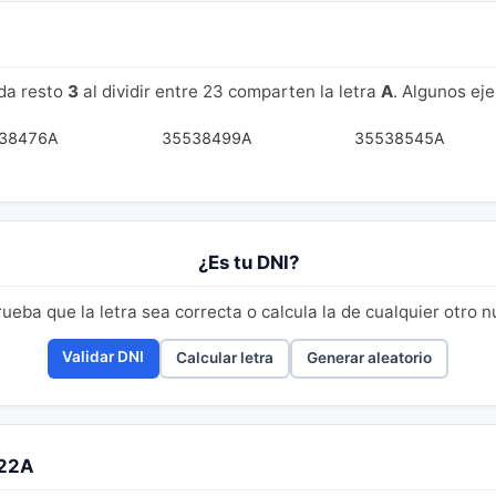
da resto
3
al dividir entre 23 comparten la letra
A
. Algunos ej
38476A
35538499A
35538545A
¿Es tu DNI?
eba que la letra sea correcta o calcula la de cualquier otro 
Validar DNI
Calcular letra
Generar aleatorio
522A