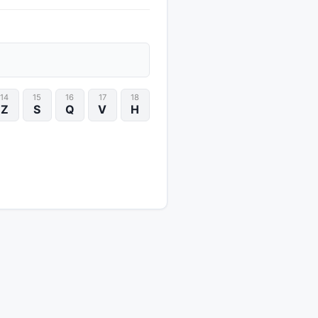
14
15
16
17
18
Z
S
Q
V
H