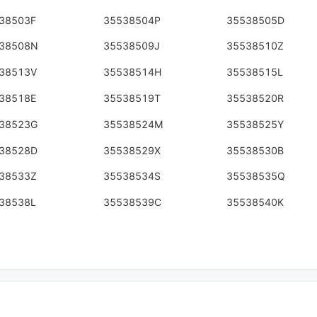
38503F
35538504P
35538505D
38508N
35538509J
35538510Z
38513V
35538514H
35538515L
38518E
35538519T
35538520R
38523G
35538524M
35538525Y
38528D
35538529X
35538530B
38533Z
35538534S
35538535Q
38538L
35538539C
35538540K