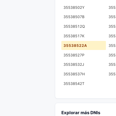
35538502Y
355
35538507B
355
35538512Q
355
35538517K
355
35538522A
355
35538527P
355
35538532J
355
35538537H
355
35538542T
Explorar más DNIs