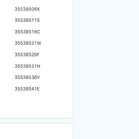
35538506X
35538511S
35538516C
35538521W
35538526F
35538531N
35538536V
35538541E