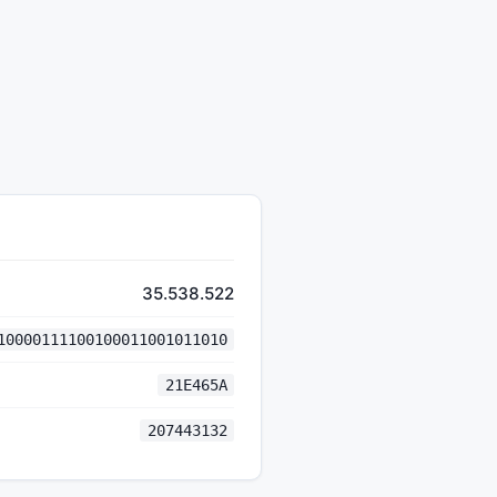
35.538.522
10000111100100011001011010
21E465A
207443132