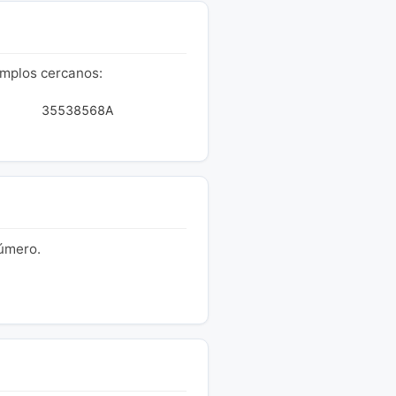
emplos cercanos:
35538568A
número.