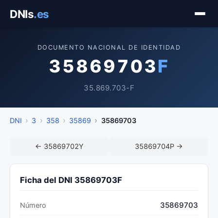
Saltar
DNIs
.es
al
contenido
DOCUMENTO NACIONAL DE IDENTIDAD
35869703
F
35.869.703-F
DNI
3
358
35869
35869703
← 35869702Y
35869704P →
Ficha del DNI 35869703F
35869703
Número