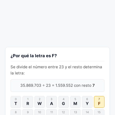
¿Por qué la letra es F?
Se divide el número entre 23 y el resto determina
la letra:
35.869.703 ÷ 23 = 1.559.552 con resto
7
0
1
2
3
4
5
6
7
T
R
W
A
G
M
Y
F
8
9
10
11
12
13
14
15