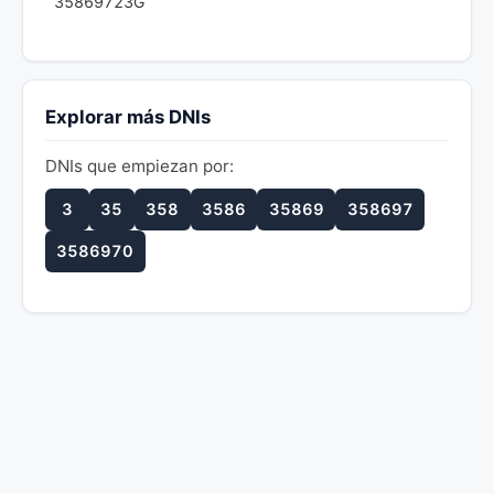
35869723G
Explorar más DNIs
DNIs que empiezan por:
3
35
358
3586
35869
358697
3586970