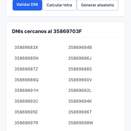
Validar DNI
Calcular letra
Generar aleatorio
DNIs cercanos al 35869703F
35869683X
35869684B
35869685N
35869686J
35869687Z
35869688S
35869689Q
35869690V
35869691H
35869692L
35869693C
35869694K
35869695E
35869696T
35869697R
35869698W