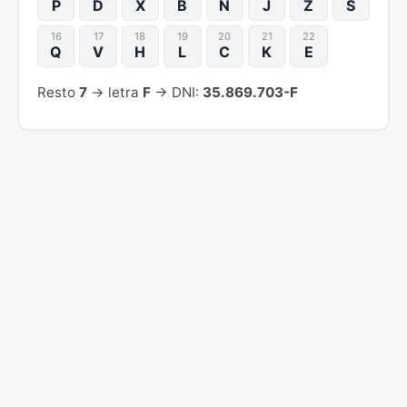
P
D
X
B
N
J
Z
S
16
17
18
19
20
21
22
Q
V
H
L
C
K
E
Resto
7
→ letra
F
→ DNI:
35.869.703-F