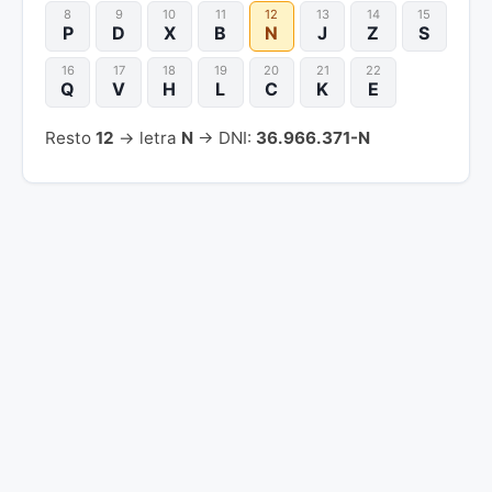
8
9
10
11
12
13
14
15
P
D
X
B
N
J
Z
S
16
17
18
19
20
21
22
Q
V
H
L
C
K
E
Resto
12
→ letra
N
→ DNI:
36.966.371-N