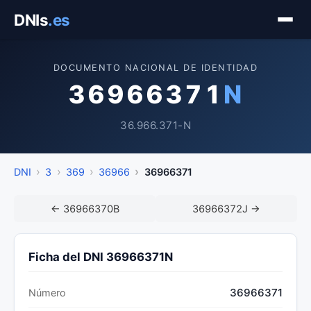
Saltar
DNIs
.es
al
contenido
DOCUMENTO NACIONAL DE IDENTIDAD
36966371
N
36.966.371-N
DNI
3
369
36966
36966371
← 36966370B
36966372J →
Ficha del DNI 36966371N
36966371
Número