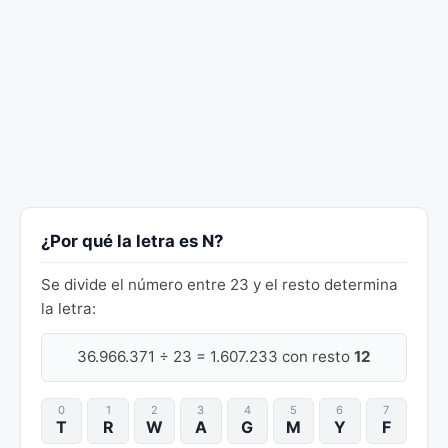
¿Por qué la letra es N?
Se divide el número entre 23 y el resto determina
la letra:
36.966.371 ÷ 23 = 1.607.233 con resto
12
0
1
2
3
4
5
6
7
T
R
W
A
G
M
Y
F