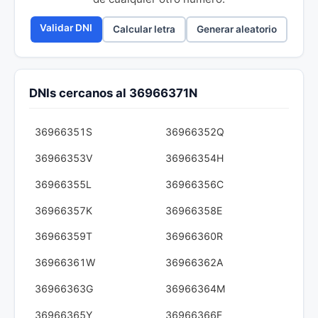
Validar DNI
Calcular letra
Generar aleatorio
DNIs cercanos al 36966371N
36966351S
36966352Q
36966353V
36966354H
36966355L
36966356C
36966357K
36966358E
36966359T
36966360R
36966361W
36966362A
36966363G
36966364M
36966365Y
36966366F