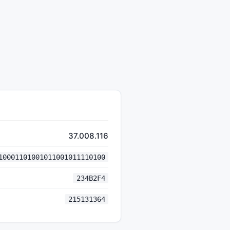
37.008.116
10001101001011001011110100
234B2F4
215131364