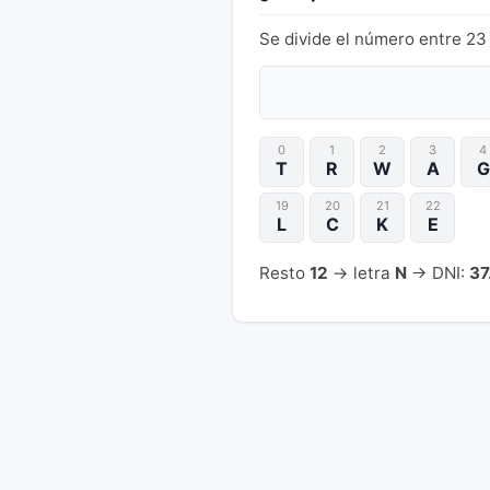
Se divide el número entre 23 
0
1
2
3
4
T
R
W
A
G
19
20
21
22
L
C
K
E
Resto
12
→ letra
N
→ DNI:
37