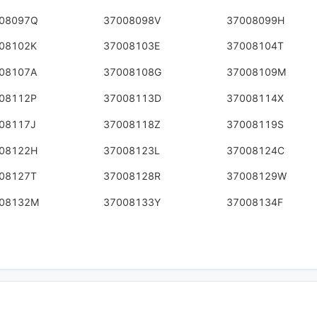
08097Q
37008098V
37008099H
08102K
37008103E
37008104T
08107A
37008108G
37008109M
08112P
37008113D
37008114X
08117J
37008118Z
37008119S
08122H
37008123L
37008124C
08127T
37008128R
37008129W
08132M
37008133Y
37008134F