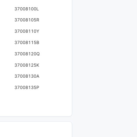
37008100L
37008105R
37008110Y
37008115B
37008120Q
37008125K
37008130A
37008135P