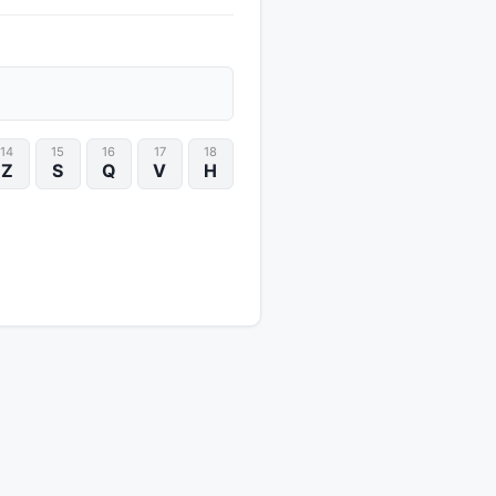
14
15
16
17
18
Z
S
Q
V
H