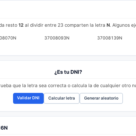
da resto
12
al dividir entre 23 comparten la letra
N
. Algunos e
08070N
37008093N
37008139N
¿Es tu DNI?
eba que la letra sea correcta o calcula la de cualquier otro 
Validar DNI
Calcular letra
Generar aleatorio
16N