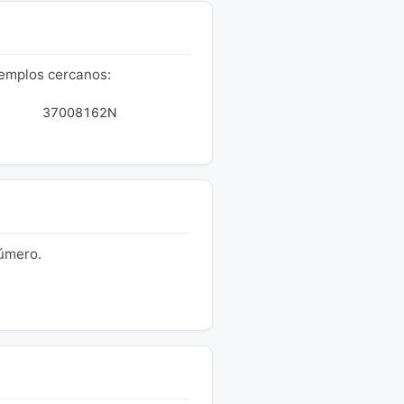
jemplos cercanos:
37008162N
número.