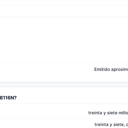
Emitido aproxi
08116N?
treinta y siete mil
treinta y siete,