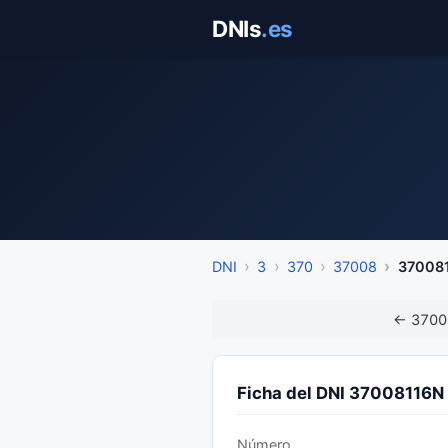
Saltar
DNIs
.es
al
contenido
DNI
3
370
37008
37008
← 3700
Ficha del DNI 37008116N
Número