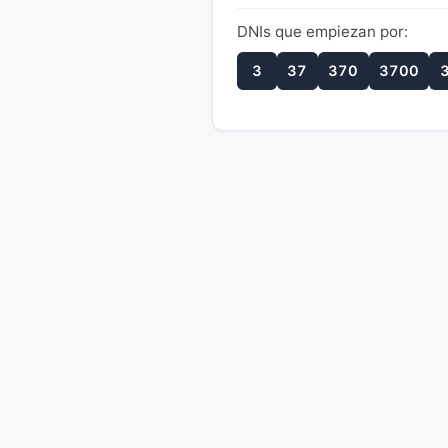
DNIs que empiezan por:
3
37
370
3700