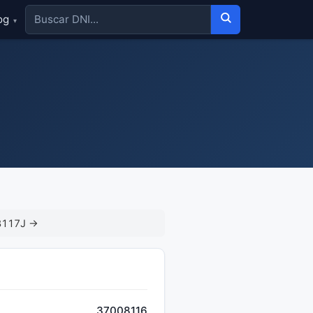
og
▾
8117J →
37008116