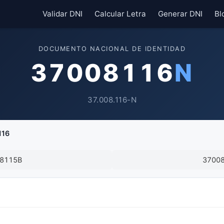
Validar DNI
Calcular Letra
Generar DNI
Bl
DOCUMENTO NACIONAL DE IDENTIDAD
37008116
N
37.008.116-N
116
8115B
3700