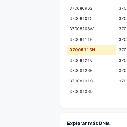
37008096S
370
37008101C
370
37008106W
370
37008111F
370
37008116N
370
37008121V
370
37008126E
370
37008131G
370
37008136D
Explorar más DNIs