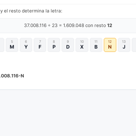
y el resto determina la letra:
37.008.116 ÷ 23 = 1.609.048 con resto
12
5
6
7
8
9
10
11
12
13
M
Y
F
P
D
X
B
N
J
.008.116-N