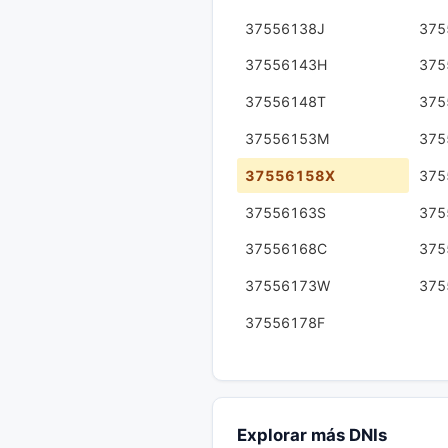
37556138J
375
37556143H
375
37556148T
375
37556153M
375
37556158X
375
37556163S
375
37556168C
375
37556173W
375
37556178F
Explorar más DNIs