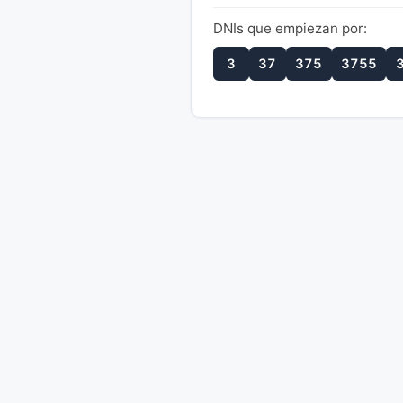
DNIs que empiezan por:
3
37
375
3755