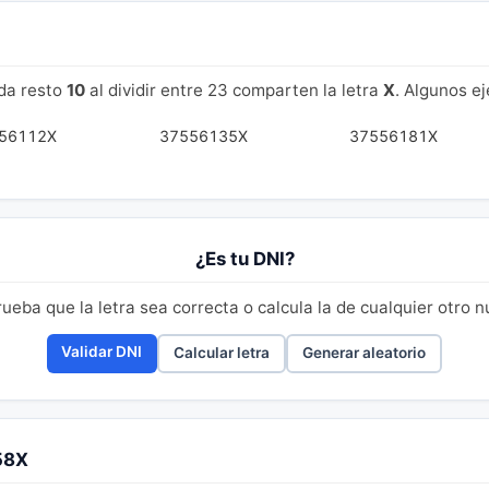
da resto
10
al dividir entre 23 comparten la letra
X
. Algunos e
56112X
37556135X
37556181X
¿Es tu DNI?
eba que la letra sea correcta o calcula la de cualquier otro 
Validar DNI
Calcular letra
Generar aleatorio
58X