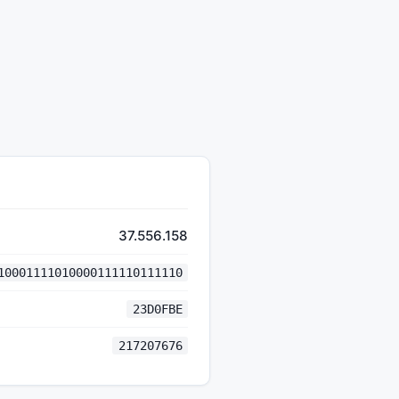
37.556.158
10001111010000111110111110
23D0FBE
217207676