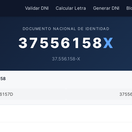
Validar DNI
Calcular Letra
Generar DNI
Bl
DOCUMENTO NACIONAL DE IDENTIDAD
37556158
X
37.556.158-X
158
6157D
3755