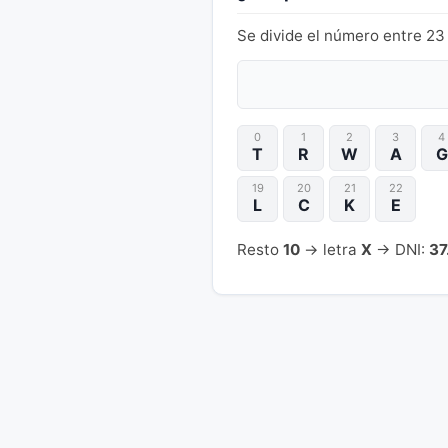
Se divide el número entre 23 
0
1
2
3
4
T
R
W
A
G
19
20
21
22
L
C
K
E
Resto
10
→ letra
X
→ DNI:
37