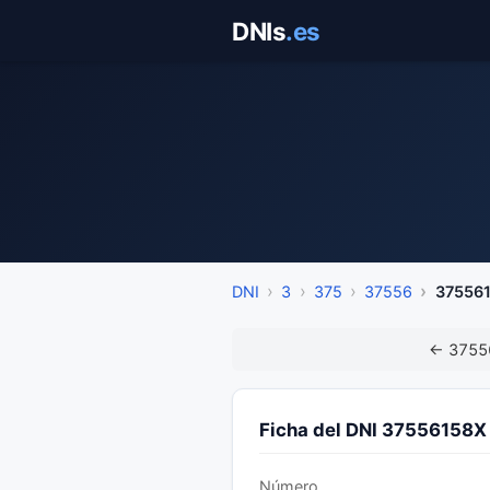
Saltar
DNIs
.es
al
contenido
DNI
3
375
37556
37556
← 3755
Ficha del DNI 37556158X
Número