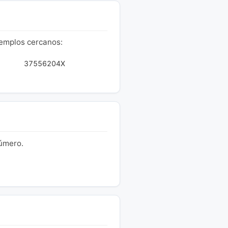
jemplos cercanos:
37556204X
número.