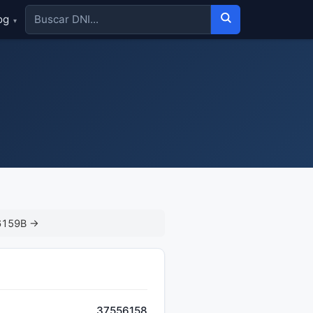
og
▾
6159B →
37556158