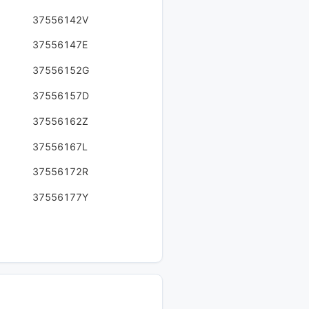
37556142V
37556147E
37556152G
37556157D
37556162Z
37556167L
37556172R
37556177Y