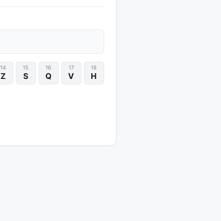
14
15
16
17
18
Z
S
Q
V
H