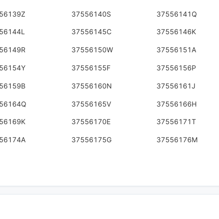
56139Z
37556140S
37556141Q
56144L
37556145C
37556146K
56149R
37556150W
37556151A
56154Y
37556155F
37556156P
56159B
37556160N
37556161J
56164Q
37556165V
37556166H
56169K
37556170E
37556171T
56174A
37556175G
37556176M