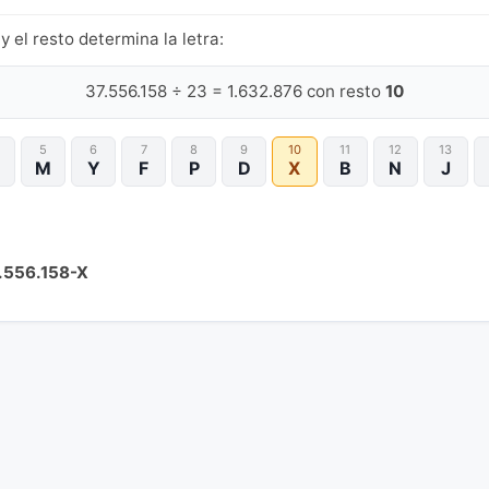
y el resto determina la letra:
37.556.158 ÷ 23 = 1.632.876 con resto
10
5
6
7
8
9
10
11
12
13
M
Y
F
P
D
X
B
N
J
.556.158-X