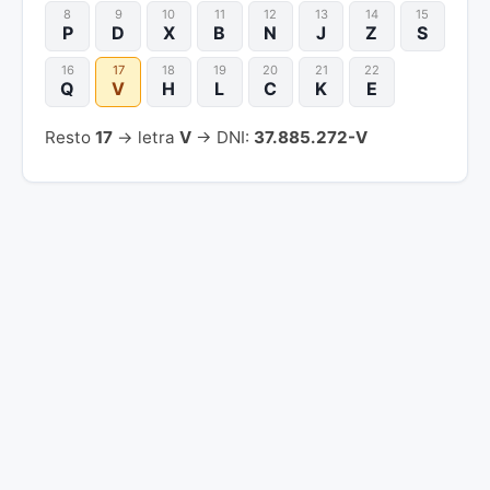
8
9
10
11
12
13
14
15
P
D
X
B
N
J
Z
S
16
17
18
19
20
21
22
Q
V
H
L
C
K
E
Resto
17
→ letra
V
→ DNI:
37.885.272-V