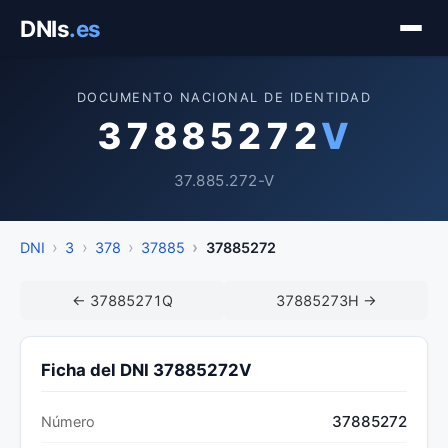
Saltar
DNIs
.es
al
contenido
DOCUMENTO NACIONAL DE IDENTIDAD
37885272
V
37.885.272-V
DNI
3
378
37885
37885272
← 37885271Q
37885273H →
Ficha del DNI 37885272V
37885272
Número