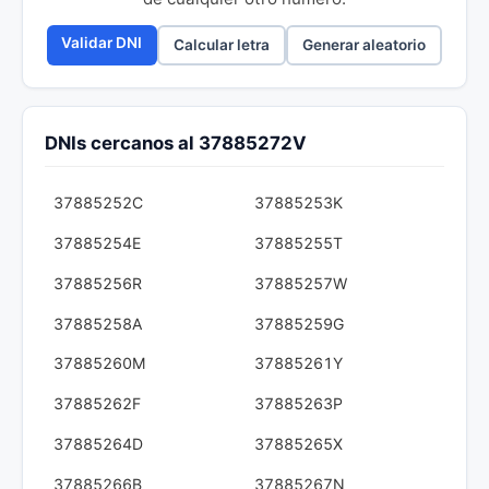
Validar DNI
Calcular letra
Generar aleatorio
DNIs cercanos al 37885272V
37885252C
37885253K
37885254E
37885255T
37885256R
37885257W
37885258A
37885259G
37885260M
37885261Y
37885262F
37885263P
37885264D
37885265X
37885266B
37885267N