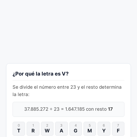
¿Por qué la letra es V?
Se divide el número entre 23 y el resto determina
la letra:
37.885.272 ÷ 23 = 1.647.185 con resto
17
0
1
2
3
4
5
6
7
T
R
W
A
G
M
Y
F