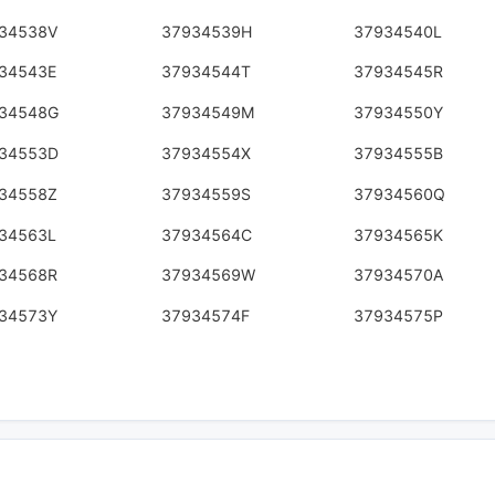
34538V
37934539H
37934540L
34543E
37934544T
37934545R
34548G
37934549M
37934550Y
34553D
37934554X
37934555B
34558Z
37934559S
37934560Q
34563L
37934564C
37934565K
34568R
37934569W
37934570A
34573Y
37934574F
37934575P