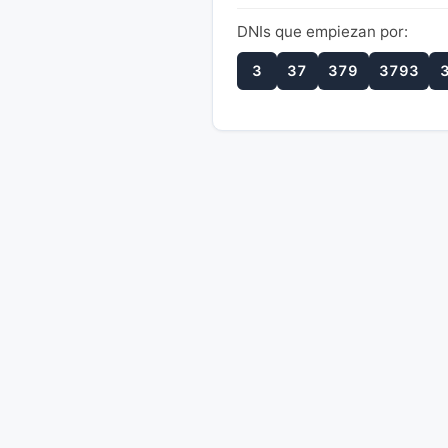
DNIs que empiezan por:
3
37
379
3793