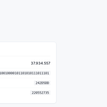
37.934.557
10010000101101010111011101
242D5DD
220552735