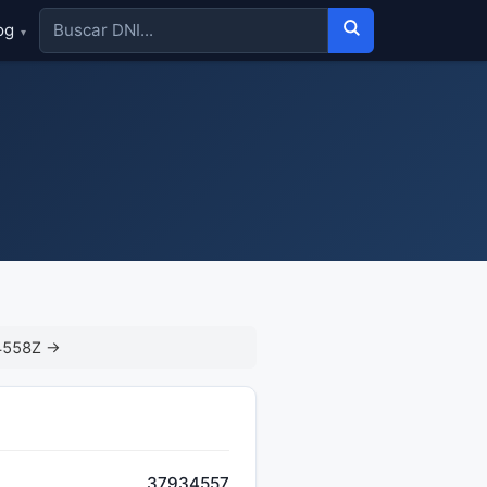
og
▾
4558Z →
37934557