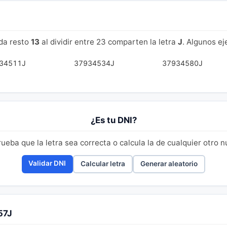
da resto
13
al dividir entre 23 comparten la letra
J
. Algunos e
34511J
37934534J
37934580J
¿Es tu DNI?
eba que la letra sea correcta o calcula la de cualquier otro 
Validar DNI
Calcular letra
Generar aleatorio
57J