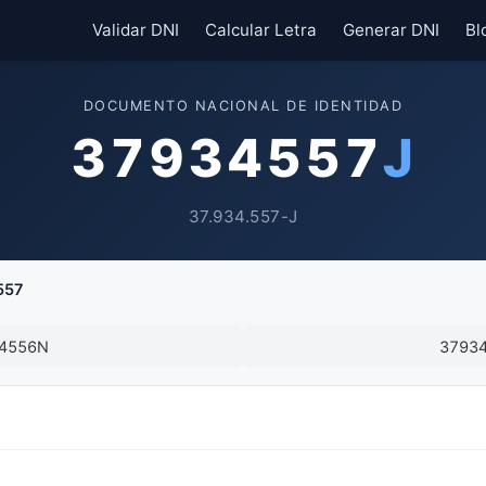
Validar DNI
Calcular Letra
Generar DNI
Bl
DOCUMENTO NACIONAL DE IDENTIDAD
37934557
J
37.934.557-J
557
4556N
3793