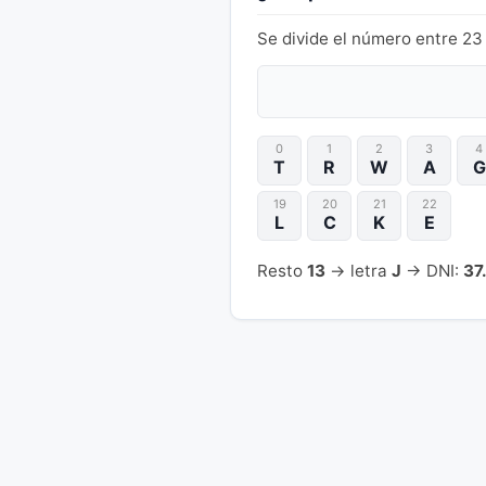
Se divide el número entre 23 
0
1
2
3
4
T
R
W
A
G
19
20
21
22
L
C
K
E
Resto
13
→ letra
J
→ DNI:
37