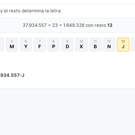
y el resto determina la letra:
37.934.557 ÷ 23 = 1.649.328 con resto
13
5
6
7
8
9
10
11
12
13
M
Y
F
P
D
X
B
N
J
.934.557-J