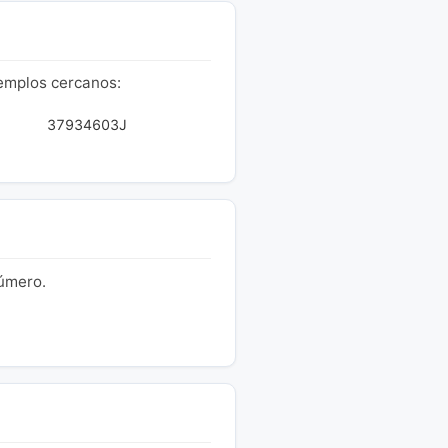
jemplos cercanos:
37934603J
número.