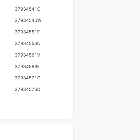
37934541C
37934546W
37934551F
37934556N
37934561V
37934566E
37934571G
37934576D