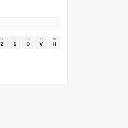
14
15
16
17
18
Z
S
Q
V
H