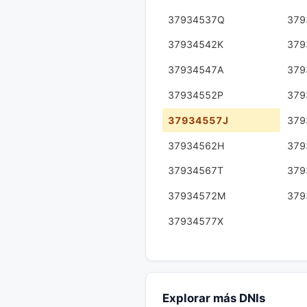
37934537Q
379
37934542K
379
37934547A
379
37934552P
379
37934557J
379
37934562H
379
37934567T
379
37934572M
379
37934577X
Explorar más DNIs