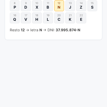
8
9
10
11
12
13
14
15
P
D
X
B
N
J
Z
S
16
17
18
19
20
21
22
Q
V
H
L
C
K
E
Resto
12
→ letra
N
→ DNI:
37.995.874-N