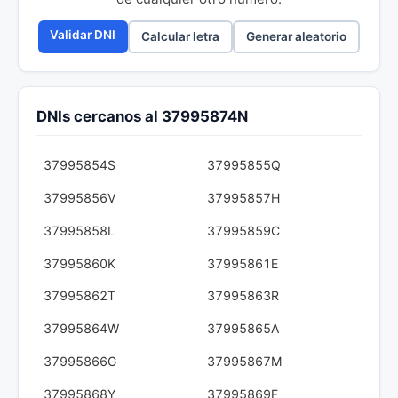
Validar DNI
Calcular letra
Generar aleatorio
DNIs cercanos al 37995874N
37995854S
37995855Q
37995856V
37995857H
37995858L
37995859C
37995860K
37995861E
37995862T
37995863R
37995864W
37995865A
37995866G
37995867M
37995868Y
37995869F