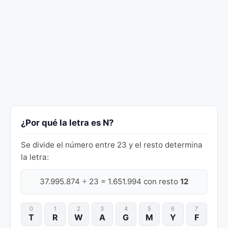
¿Por qué la letra es N?
Se divide el número entre 23 y el resto determina
la letra:
37.995.874 ÷ 23 = 1.651.994 con resto
12
0
1
2
3
4
5
6
7
T
R
W
A
G
M
Y
F