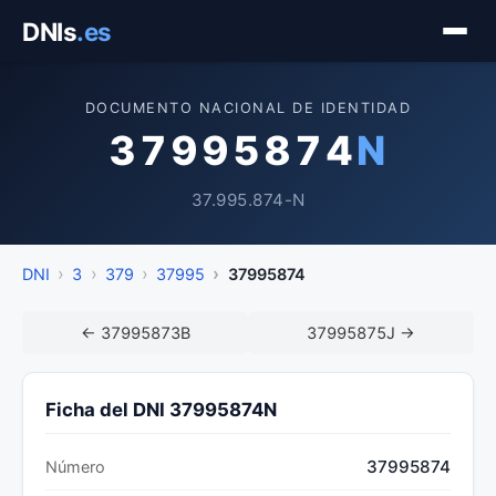
Saltar
DNIs
.es
al
contenido
DOCUMENTO NACIONAL DE IDENTIDAD
37995874
N
37.995.874-N
DNI
3
379
37995
37995874
← 37995873B
37995875J →
Ficha del DNI 37995874N
37995874
Número