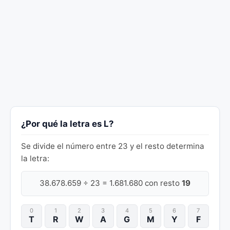
¿Por qué la letra es L?
Se divide el número entre 23 y el resto determina
la letra:
38.678.659 ÷ 23 = 1.681.680 con resto
19
0
1
2
3
4
5
6
7
T
R
W
A
G
M
Y
F