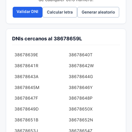
Validar DNI
Calcular letra
Generar aleatorio
DNIs cercanos al 38678659L
38678639E
38678640T
38678641R
38678642W
38678643A
38678644G
38678645M
38678646Y
38678647F
38678648P
38678649D
38678650X
38678651B
38678652N
38678653J
38678654Z