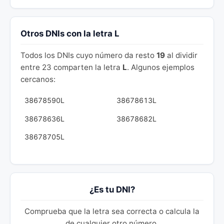
Otros DNIs con la letra L
Todos los DNIs cuyo número da resto
19
al dividir
entre 23 comparten la letra
L
. Algunos ejemplos
cercanos:
38678590L
38678613L
38678636L
38678682L
38678705L
¿Es tu DNI?
Comprueba que la letra sea correcta o calcula la
de cualquier otro número.