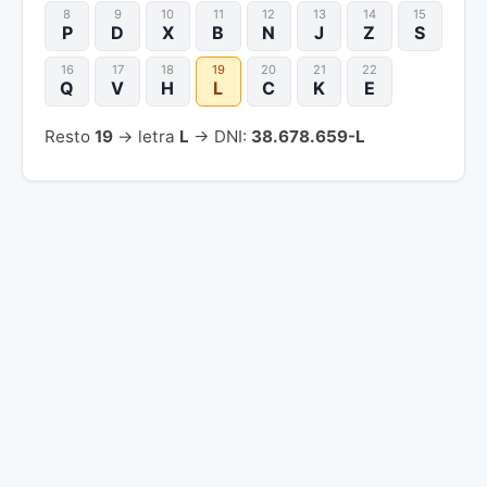
8
9
10
11
12
13
14
15
P
D
X
B
N
J
Z
S
16
17
18
19
20
21
22
Q
V
H
L
C
K
E
Resto
19
→ letra
L
→ DNI:
38.678.659-L