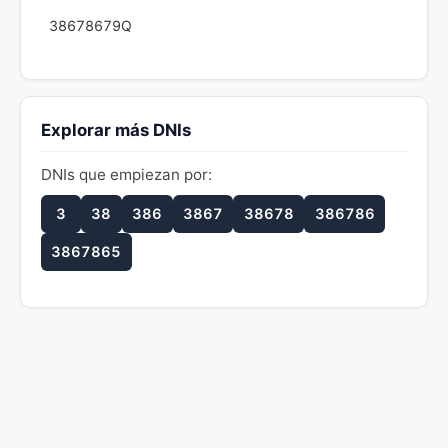
38678679Q
Explorar más DNIs
DNIs que empiezan por:
3
38
386
3867
38678
386786
3867865