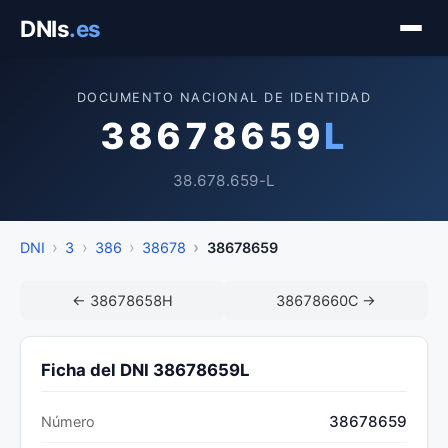
Saltar
DNIs
.es
al
contenido
DOCUMENTO NACIONAL DE IDENTIDAD
38678659
L
38.678.659-L
DNI
3
386
38678
38678659
← 38678658H
38678660C →
Ficha del DNI 38678659L
38678659
Número