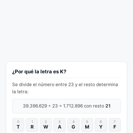
¿Por qué la letra es K?
Se divide el número entre 23 y el resto determina
la letra:
39.396.629 ÷ 23 = 1.712.896 con resto
21
0
1
2
3
4
5
6
7
T
R
W
A
G
M
Y
F