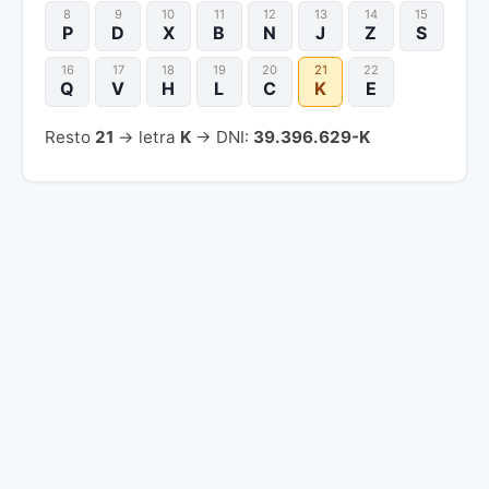
8
9
10
11
12
13
14
15
P
D
X
B
N
J
Z
S
16
17
18
19
20
21
22
Q
V
H
L
C
K
E
Resto
21
→ letra
K
→ DNI:
39.396.629-K