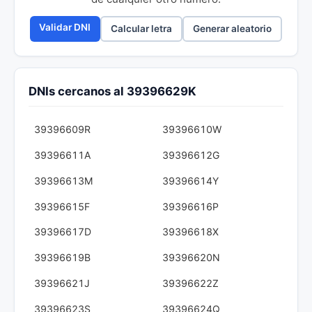
Validar DNI
Calcular letra
Generar aleatorio
DNIs cercanos al 39396629K
39396609R
39396610W
39396611A
39396612G
39396613M
39396614Y
39396615F
39396616P
39396617D
39396618X
39396619B
39396620N
39396621J
39396622Z
39396623S
39396624Q