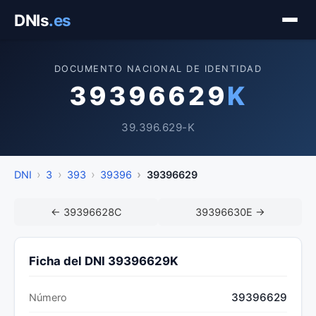
Saltar
DNIs
.es
al
contenido
DOCUMENTO NACIONAL DE IDENTIDAD
39396629
K
39.396.629-K
DNI
3
393
39396
39396629
← 39396628C
39396630E →
Ficha del DNI 39396629K
39396629
Número