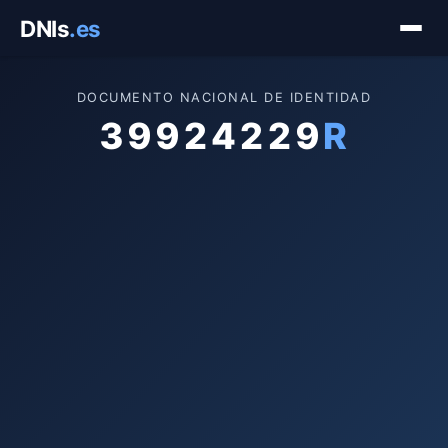
Saltar
DNIs
.es
al
contenido
DOCUMENTO NACIONAL DE IDENTIDAD
39924229
R