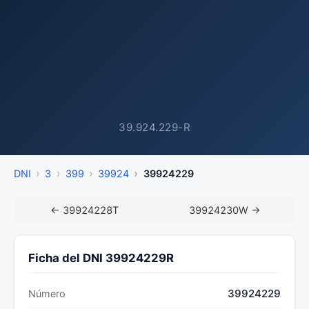
39.924.229-R
DNI
3
399
39924
39924229
← 39924228T
39924230W →
Ficha del DNI 39924229R
39924229
Número