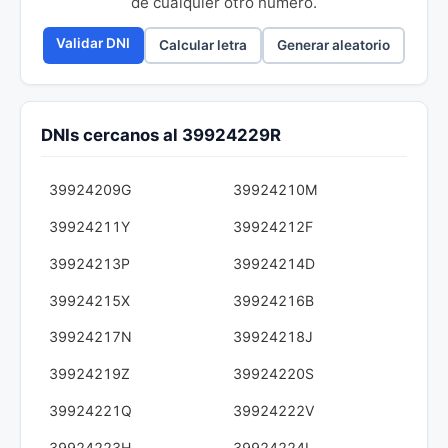
de cualquier otro número.
Validar DNI
Calcular letra
Generar aleatorio
DNIs cercanos al 39924229R
39924209G
39924210M
39924211Y
39924212F
39924213P
39924214D
39924215X
39924216B
39924217N
39924218J
39924219Z
39924220S
39924221Q
39924222V
39924223H
39924224L