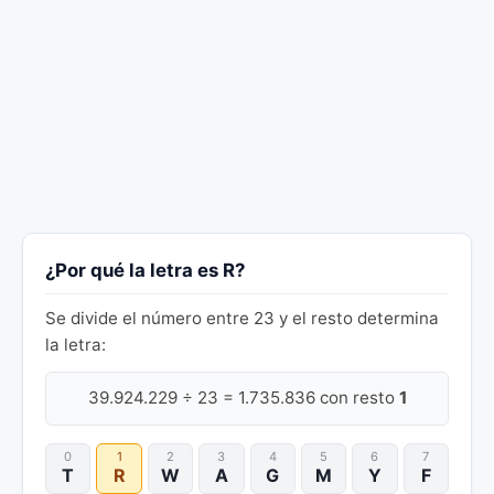
¿Por qué la letra es R?
Se divide el número entre 23 y el resto determina
la letra:
39.924.229 ÷ 23 = 1.735.836 con resto
1
0
1
2
3
4
5
6
7
T
R
W
A
G
M
Y
F