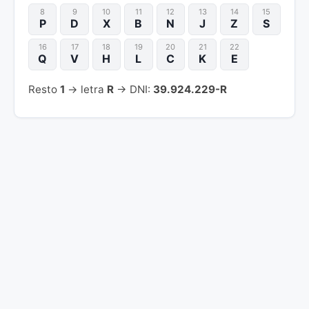
8
9
10
11
12
13
14
15
P
D
X
B
N
J
Z
S
16
17
18
19
20
21
22
Q
V
H
L
C
K
E
Resto
1
→ letra
R
→ DNI:
39.924.229-R