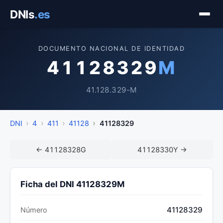
Saltar
DNIs
.es
al
contenido
DOCUMENTO NACIONAL DE IDENTIDAD
41128329
M
41.128.329-M
DNI
4
411
41128
41128329
← 41128328G
41128330Y →
Ficha del DNI 41128329M
41128329
Número