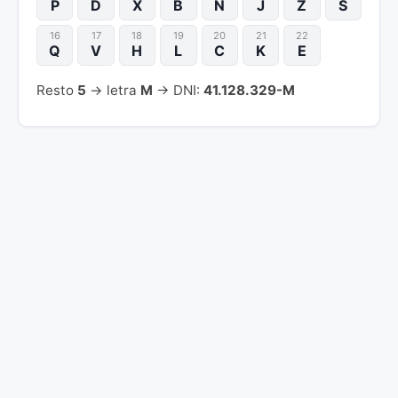
P
D
X
B
N
J
Z
S
16
17
18
19
20
21
22
Q
V
H
L
C
K
E
Resto
5
→ letra
M
→ DNI:
41.128.329-M