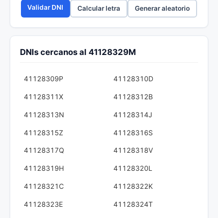
Validar DNI
Calcular letra
Generar aleatorio
DNIs cercanos al 41128329M
41128309P
41128310D
41128311X
41128312B
41128313N
41128314J
41128315Z
41128316S
41128317Q
41128318V
41128319H
41128320L
41128321C
41128322K
41128323E
41128324T