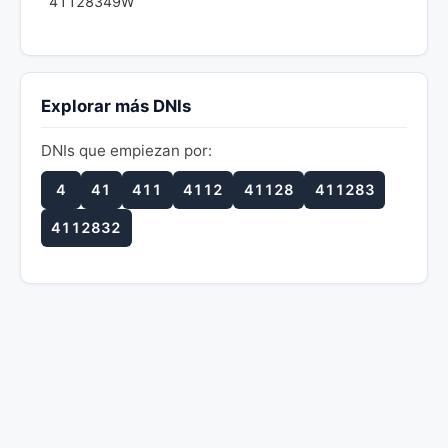
41128349W
Explorar más DNIs
DNIs que empiezan por:
4
41
411
4112
41128
411283
4112832