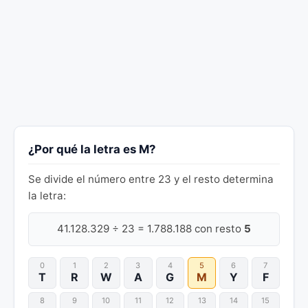
¿Por qué la letra es M?
Se divide el número entre 23 y el resto determina
la letra:
41.128.329 ÷ 23 = 1.788.188 con resto
5
0
1
2
3
4
5
6
7
T
R
W
A
G
M
Y
F
8
9
10
11
12
13
14
15