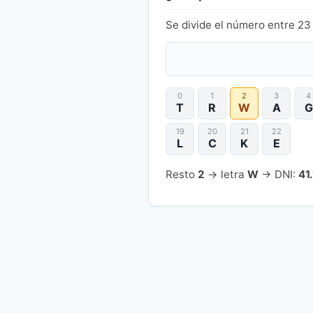
Se divide el número entre 23 
0
1
2
3
4
T
R
W
A
G
19
20
21
22
L
C
K
E
Resto
2
→ letra
W
→ DNI:
41