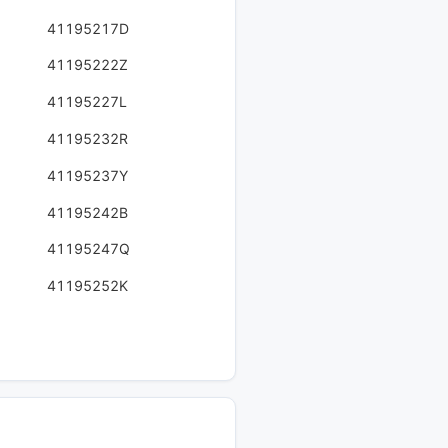
41195217D
41195222Z
41195227L
41195232R
41195237Y
41195242B
41195247Q
41195252K