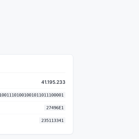
41.195.233
10011101001001011011100001
27496E1
235113341