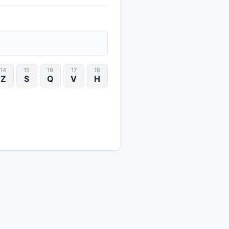
14
15
16
17
18
Z
S
Q
V
H