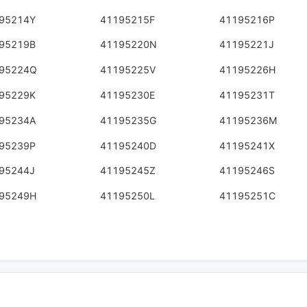
95214Y
41195215F
41195216P
95219B
41195220N
41195221J
95224Q
41195225V
41195226H
95229K
41195230E
41195231T
95234A
41195235G
41195236M
95239P
41195240D
41195241X
95244J
41195245Z
41195246S
95249H
41195250L
41195251C