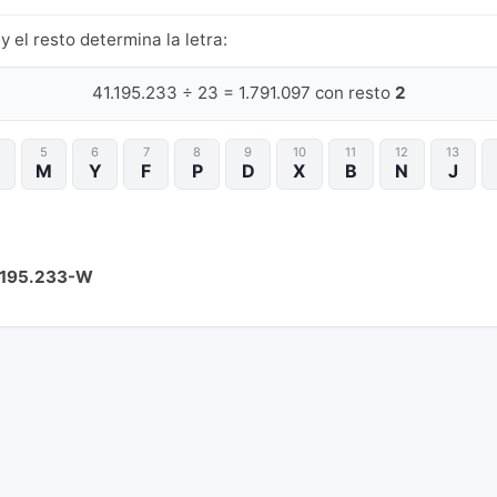
y el resto determina la letra:
41.195.233 ÷ 23 = 1.791.097 con resto
2
5
6
7
8
9
10
11
12
13
M
Y
F
P
D
X
B
N
J
.195.233-W