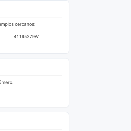
jemplos cercanos:
41195279W
número.