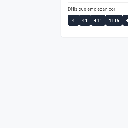
DNIs que empiezan por:
4
41
411
4119