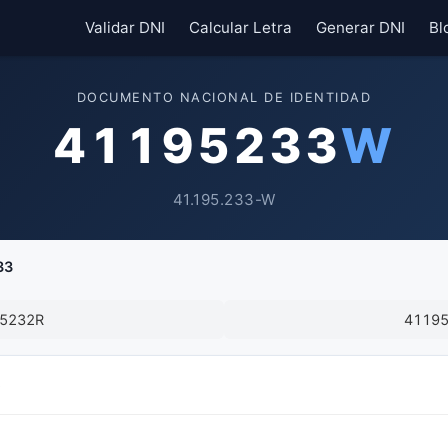
Validar DNI
Calcular Letra
Generar DNI
Bl
DOCUMENTO NACIONAL DE IDENTIDAD
41195233
W
41.195.233-W
33
5232R
4119