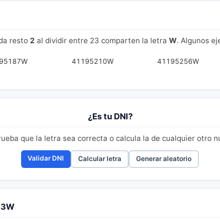
da resto
2
al dividir entre 23 comparten la letra
W
. Algunos e
95187W
41195210W
41195256W
¿Es tu DNI?
eba que la letra sea correcta o calcula la de cualquier otro 
Validar DNI
Calcular letra
Generar aleatorio
233W