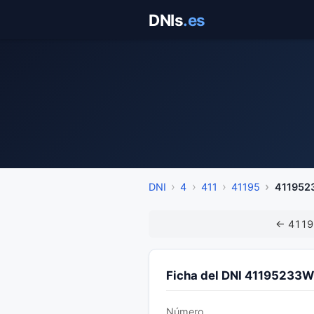
Saltar
DNIs
.es
al
contenido
DNI
4
411
41195
411952
← 4119
Ficha del DNI 41195233W
Número