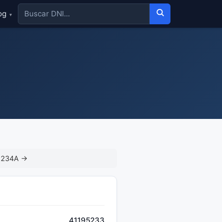
og
▾
5234A →
41195233