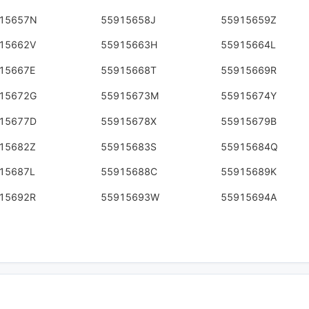
15657N
55915658J
55915659Z
15662V
55915663H
55915664L
15667E
55915668T
55915669R
15672G
55915673M
55915674Y
15677D
55915678X
55915679B
15682Z
55915683S
55915684Q
15687L
55915688C
55915689K
15692R
55915693W
55915694A