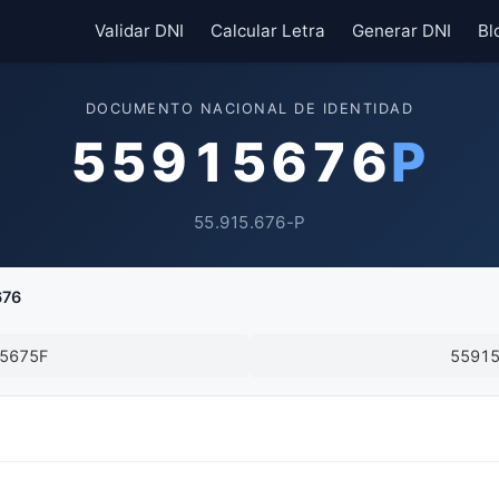
Validar DNI
Calcular Letra
Generar DNI
Bl
DOCUMENTO NACIONAL DE IDENTIDAD
55915676
P
55.915.676-P
676
5675F
5591