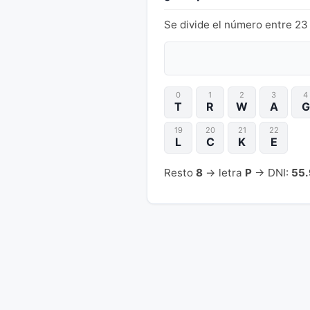
Se divide el número entre 23 
0
1
2
3
4
T
R
W
A
G
19
20
21
22
L
C
K
E
Resto
8
→ letra
P
→ DNI:
55.