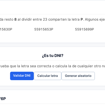
da resto
8
al dividir entre 23 comparten la letra
P
. Algunos ej
15630P
55915653P
55915699P
¿Es tu DNI?
eba que la letra sea correcta o calcula la de cualquier otro 
Validar DNI
Calcular letra
Generar aleatorio
76P