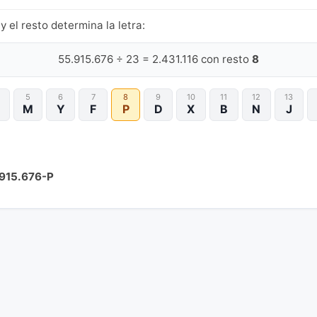
y el resto determina la letra:
55.915.676 ÷ 23 = 2.431.116 con resto
8
5
6
7
8
9
10
11
12
13
M
Y
F
P
D
X
B
N
J
915.676-P