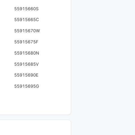
55915660S
55915665C
55915670W
55915675F
55915680N
55915685V
55915690E
55915695G