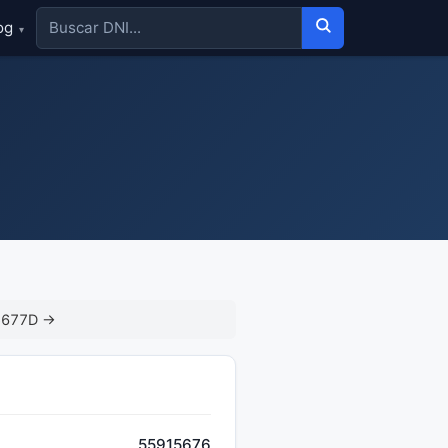
og
▾
5677D →
55915676