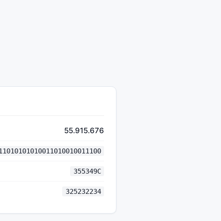
55.915.676
11010101010011010010011100
355349C
325232234