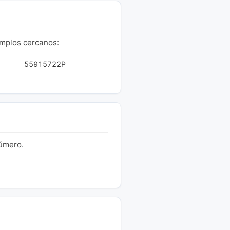
emplos cercanos:
55915722P
número.