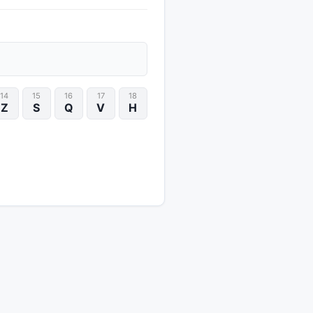
14
15
16
17
18
Z
S
Q
V
H