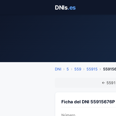
Saltar
DNIs
.es
al
contenido
DNI
5
559
55915
55915
← 5591
Ficha del DNI 55915676P
Número