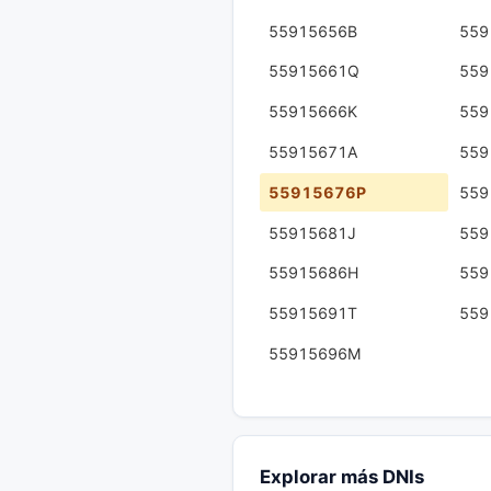
55915656B
559
55915661Q
559
55915666K
559
55915671A
559
55915676P
559
55915681J
559
55915686H
559
55915691T
559
55915696M
Explorar más DNIs