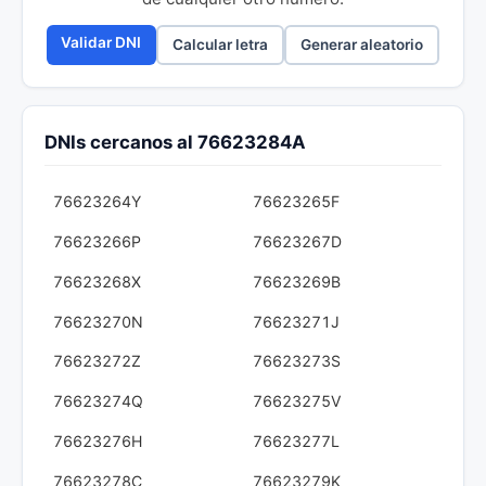
Validar DNI
Calcular letra
Generar aleatorio
DNIs cercanos al 76623284A
76623264Y
76623265F
76623266P
76623267D
76623268X
76623269B
76623270N
76623271J
76623272Z
76623273S
76623274Q
76623275V
76623276H
76623277L
76623278C
76623279K