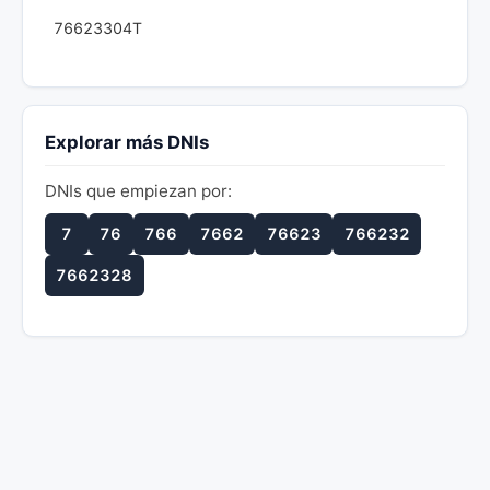
76623304T
Explorar más DNIs
DNIs que empiezan por:
7
76
766
7662
76623
766232
7662328