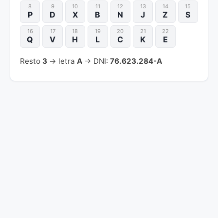
8
9
10
11
12
13
14
15
P
D
X
B
N
J
Z
S
16
17
18
19
20
21
22
Q
V
H
L
C
K
E
Resto
3
→ letra
A
→ DNI:
76.623.284-A