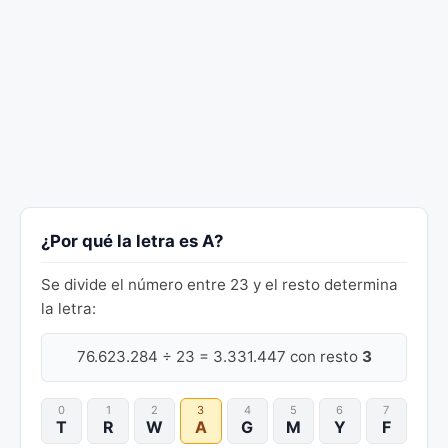
¿Por qué la letra es A?
Se divide el número entre 23 y el resto determina
la letra:
76.623.284 ÷ 23 = 3.331.447 con resto
3
0
1
2
3
4
5
6
7
T
R
W
A
G
M
Y
F