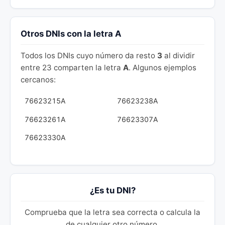
Otros DNIs con la letra A
Todos los DNIs cuyo número da resto
3
al dividir
entre 23 comparten la letra
A
. Algunos ejemplos
cercanos:
76623215A
76623238A
76623261A
76623307A
76623330A
¿Es tu DNI?
Comprueba que la letra sea correcta o calcula la
de cualquier otro número.