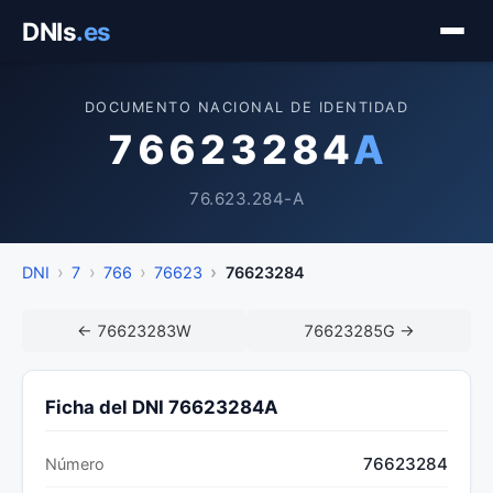
Saltar
DNIs
.es
al
contenido
DOCUMENTO NACIONAL DE IDENTIDAD
76623284
A
76.623.284-A
DNI
7
766
76623
76623284
← 76623283W
76623285G →
Ficha del DNI 76623284A
76623284
Número