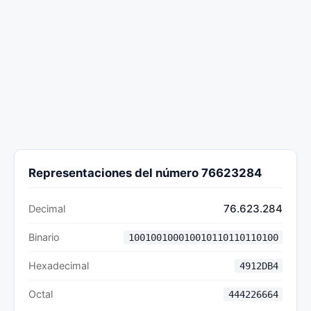
Representaciones del número 76623284
76.623.284
Decimal
Binario
100100100010010110110110100
Hexadecimal
4912DB4
Octal
444226664