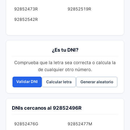
92852473R
92852519R
92852542R
¿Es tu DNI?
Comprueba que la letra sea correcta o calcula la
de cualquier otro número.
Validar DNI
Calcular letra
Generar aleatorio
DNIs cercanos al 92852496R
92852476G
92852477M