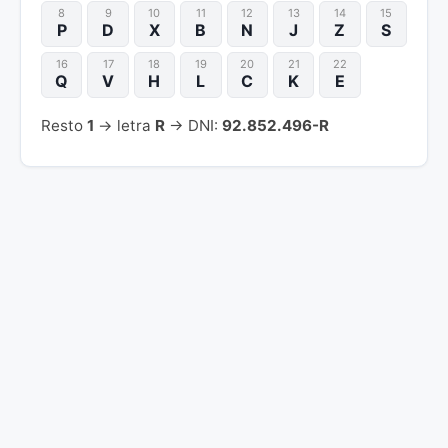
8
9
10
11
12
13
14
15
P
D
X
B
N
J
Z
S
16
17
18
19
20
21
22
Q
V
H
L
C
K
E
Resto
1
→ letra
R
→ DNI:
92.852.496-R