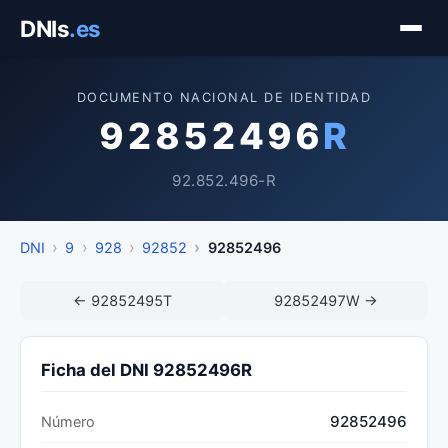
Saltar
DNIs
.es
al
contenido
DOCUMENTO NACIONAL DE IDENTIDAD
92852496
R
92.852.496-R
DNI
9
928
92852
92852496
← 92852495T
92852497W →
Ficha del DNI 92852496R
92852496
Número