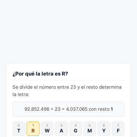
¿Por qué la letra es R?
Se divide el número entre 23 y el resto determina
la letra:
92.852.496 ÷ 23 = 4.037.065 con resto
1
0
1
2
3
4
5
6
7
T
R
W
A
G
M
Y
F