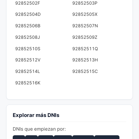
92852502F
92852503P
92852504D
92852505X
92852506B
92852507N
92852508J
92852509Z
92852510S
92852511Q
92852512V
92852513H
92852514L
92852515C
92852516K
Explorar más DNIs
DNIs que empiezan por: