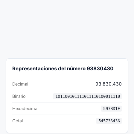
Representaciones del número 93830430
93.830.430
Decimal
Binario
101100101111011110100011110
Hexadecimal
597BD1E
Octal
545736436