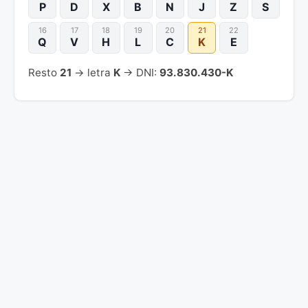
P
D
X
B
N
J
Z
S
16
17
18
19
20
21
22
Q
V
H
L
C
K
E
Resto
21
→ letra
K
→ DNI:
93.830.430-K