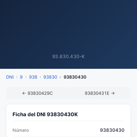
93.830.430-K
DNI
9
938
93830
93830430
← 93830429C
93830431E →
Ficha del DNI 93830430K
93830430
Número