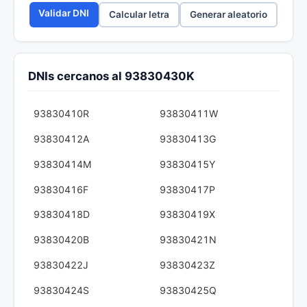
Validar DNI
Calcular letra
Generar aleatorio
DNIs cercanos al 93830430K
93830410R
93830411W
93830412A
93830413G
93830414M
93830415Y
93830416F
93830417P
93830418D
93830419X
93830420B
93830421N
93830422J
93830423Z
93830424S
93830425Q