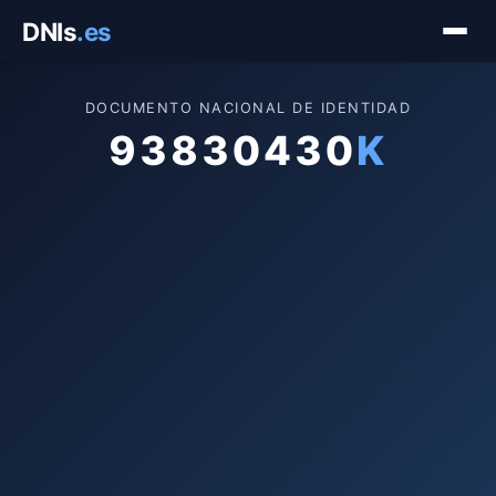
Saltar
DNIs
.es
al
contenido
DOCUMENTO NACIONAL DE IDENTIDAD
93830430
K