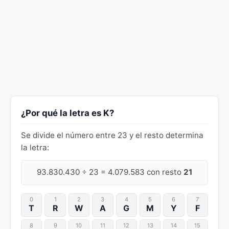
¿Por qué la letra es K?
Se divide el número entre 23 y el resto determina
la letra:
93.830.430 ÷ 23 = 4.079.583 con resto
21
0
1
2
3
4
5
6
7
T
R
W
A
G
M
Y
F
8
9
10
11
12
13
14
15