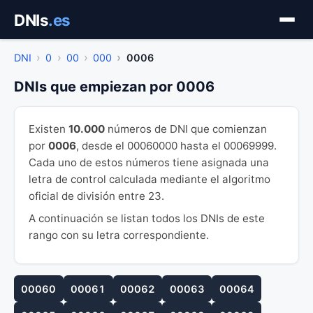
Saltar
DNIs
.es
al
contenido
DNI
0
00
000
0006
DNIs que empiezan por 0006
Existen
10.000
números de DNI que comienzan
por
0006
, desde el 00060000 hasta el 00069999.
Cada uno de estos números tiene asignada una
letra de control calculada mediante el algoritmo
oficial de división entre 23.
A continuación se listan todos los DNIs de este
rango con su letra correspondiente.
00060
00061
00062
00063
00064