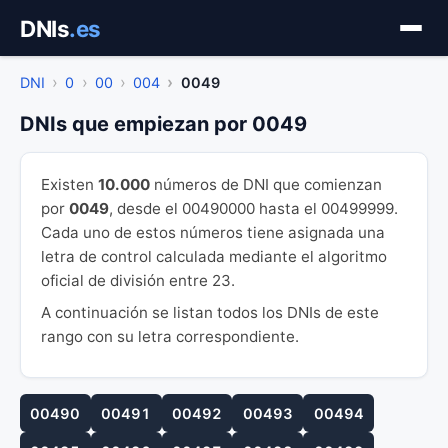
Saltar
DNIs
.es
al
contenido
DNI
0
00
004
0049
DNIs que empiezan por 0049
Existen
10.000
números de DNI que comienzan
por
0049
, desde el 00490000 hasta el 00499999.
Cada uno de estos números tiene asignada una
letra de control calculada mediante el algoritmo
oficial de división entre 23.
A continuación se listan todos los DNIs de este
rango con su letra correspondiente.
00490
00491
00492
00493
00494