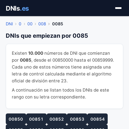
Saltar
DNIs
.es
al
contenido
DNI
0
00
008
0085
DNIs que empiezan por 0085
Existen
10.000
números de DNI que comienzan
por
0085
, desde el 00850000 hasta el 00859999.
Cada uno de estos números tiene asignada una
letra de control calculada mediante el algoritmo
oficial de división entre 23.
A continuación se listan todos los DNIs de este
rango con su letra correspondiente.
00850
00851
00852
00853
00854